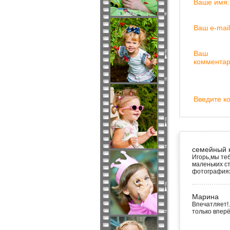
Ваше имя:
Ваш e-mail
Ваш
комментар
Введите ко
семейный к
Игорь,мы те
маленьких ст
фотографиях!
Марина
Впечатляет!.
только вперё