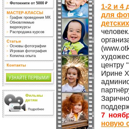
Фотокниги от 5000 ₽
1-2 и 4
МАСТЕР-КЛАССЫ
для фо
График проведения МК
детских
Обновляемые
видеокурсы
человек
Распродажа курсов
организ
Статьи
Основы фотографии
(www.otk
Игровая фотография
художес
Копилка опыта
центру 
Контакты
Ирине Х
админис
партнёр
Фильмы
Зарично
детям
поддерж
Подробнее
7 нояб
новую с