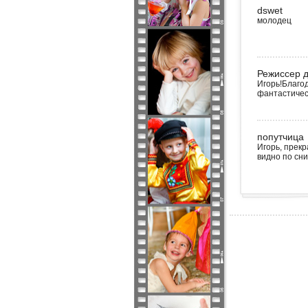
dswet
молодец
Режиссер д
Игорь!Благод
фантастичес
попутчица
Игорь, прекр
видно по сн