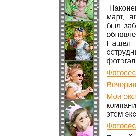
Наконе
март, а
был заб
обновле
Нашел о
сотруд
фотогал
Фотосес
Вечерин
Мои экс
компани
этом эк
Фотосес