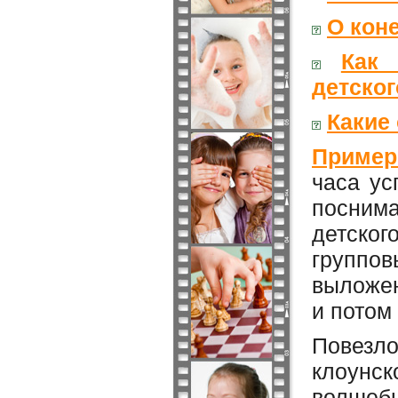
О кон
Как 
детског
Какие
Пример
часа ус
посним
детско
группов
выложен
и потом 
Повезл
клоунск
волшебн