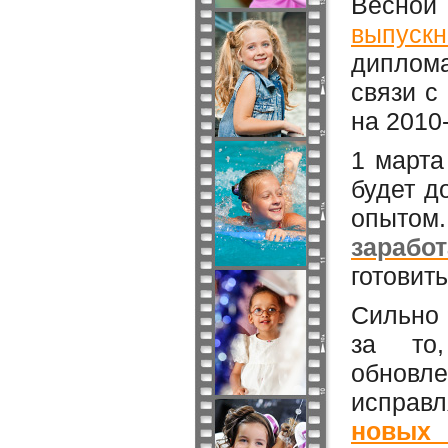
Весной
выпускн
диплом
связи с
на 2010
1 марта
будет д
опытом
зарабо
готовит
Сильно 
за то
обновл
исправ
новых