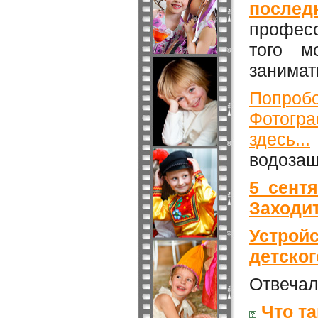
послед
профес
того м
занимат
Попроб
Фотогр
здесь...
водозащ
5 сент
Заходит
Устрой
детског
Отвечал
Что т