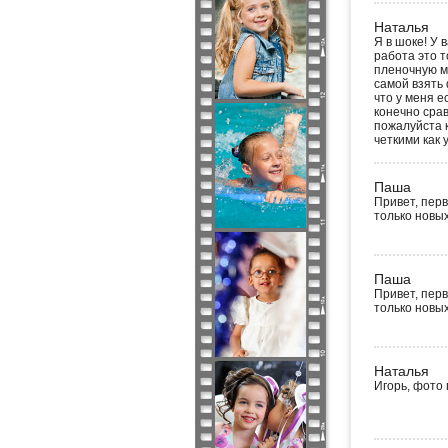
Наталья
Я в шоке! У 
работа это т
пленочную мы
самой взять 
что у меня е
конечно срав
пожалуйста 
четкими как у
Паша
Привет, перв
только новы
Паша
Привет, перв
только новы
Наталья
Игорь, фото 