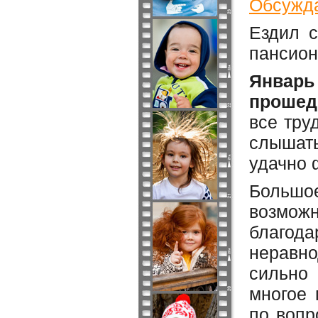
Обсужда
Ездил с
пансион
Январь
прошед
все тру
слышат
удачно 
Большое
возмож
благода
неравно
сильно 
многое 
по вопр