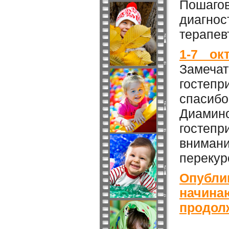
Пошаго
диагнос
терапев
1-7 ок
Замеч
гостеп
спасибо
Диамино
гостепр
вниман
перекур
Опубли
начина
продолж