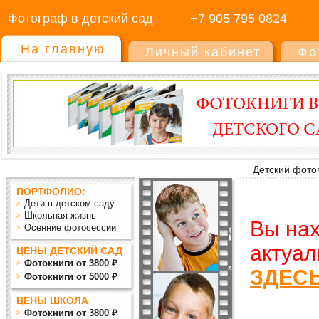
Фотограф в детский сад
+7 905 795 0824
На главную
Личный кабинет
Фо
Детский фото
ПОРТФОЛИО:
Дети в детском саду
Школьная жизнь
Вы нах
Осенние фотосессии
актуал
ЦЕНЫ ДЕТСКИЙ САД
Фотокниги от 3800 ₽
ЗДЕС
Фотокниги от 5000 ₽
ЦЕНЫ ШКОЛА
Фотокниги от 3800 ₽