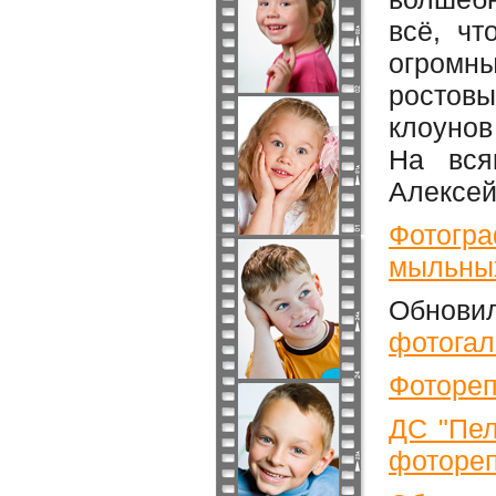
всё, ч
огромны
ростовы
клоунов
На вся
Алексей
Фотогра
мыльны
Обнов
фотогал
Фотореп
ДС "Пел
фотореп