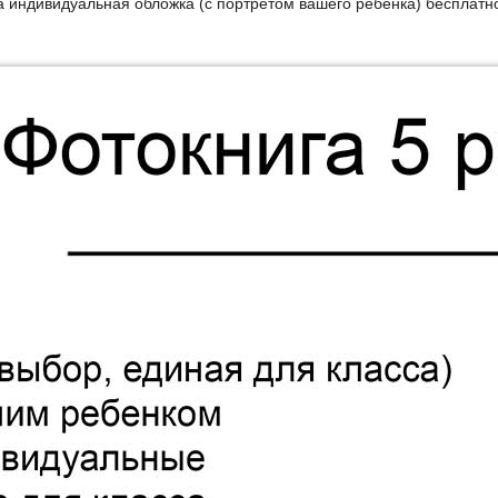
да индивидуальная обложка (с портретом вашего ребенка) бесплатн