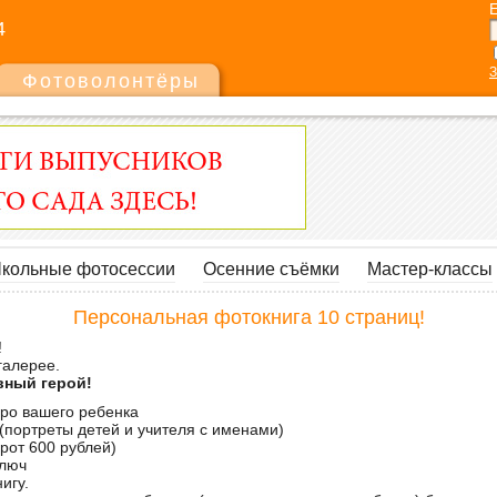
E
4
З
Фотоволонтёры
кольные фотосессии
Осенние съёмки
Мастер-классы
Персональная фотокнига 10 страниц!
!
галерее.
вный герой!
ро вашего ребенка
(портреты детей и учителя с именами)
рот 600 рублей)
ключ
игу.