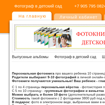
Фотограф в детский сад
+7 905 795 082
На главную
Личный кабинет
Выпускные альбомы
Фотограф в детский сад
Ш
Персональная фотокнига
про вашего ребенка 10 страниц
Родители выбирают 9-10 фотографий
в личной онлайн-
Фотокниги получаются уникальные! Ваш ребенок - гла
С 1 по 4 страницы
персональная вёрстка
- фотоистория п
С 5 по 10 страницу -
групповые фотографии и виньетка
Можно выбрать и более 10 фото
(дополнительный разво
Стоимость
такой фотокниги с 2 фотоднями 3800 руб под 
В подарок:
фото в электронном виде, выбранные вами в кн