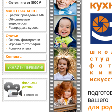
Фотокниги от 5000 ₽
МАСТЕР-КЛАССЫ
График проведения МК
Обновляемые
видеокурсы
Распродажа курсов
Статьи
Основы фотографии
Игровая фотография
Копилка опыта
Контакты
Фильмы
детям
подгото
Подробнее
вашего
для ро