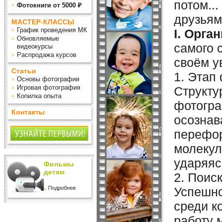
потом..
Фотокниги от 5000 ₽
друзьям
МАСТЕР-КЛАССЫ
График проведения МК
I. Орга
Обновляемые
самого 
видеокурсы
Распродажа курсов
своём у
Статьи
1. Этап
Основы фотографии
Игровая фотография
Структу
Копилка опыта
фотогра
Контакты
осознав
перефор
молекул
ударяяс
Фильмы
детям
2. Поис
Подробнее
Успешно
среди к
работу 