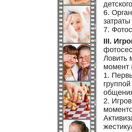
детског
6. Орга
затраты
7. Фото
III. Иг
фотосес
Ловить 
момент 
1. Перв
группой
общения
2. Игро
моменто
Активиз
жестику