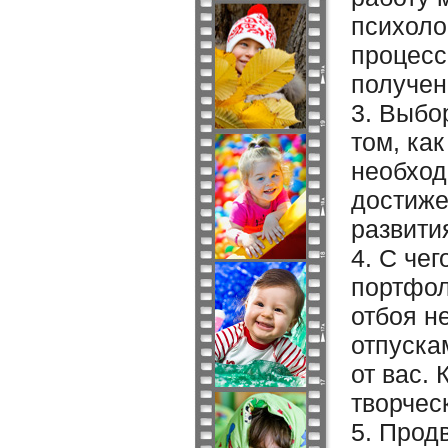
психоло
процесс
получен
3. Выбо
том, ка
необход
достиже
развити
4. С че
портфол
отбоя н
отпуска
от вас.
творчес
5. Прод