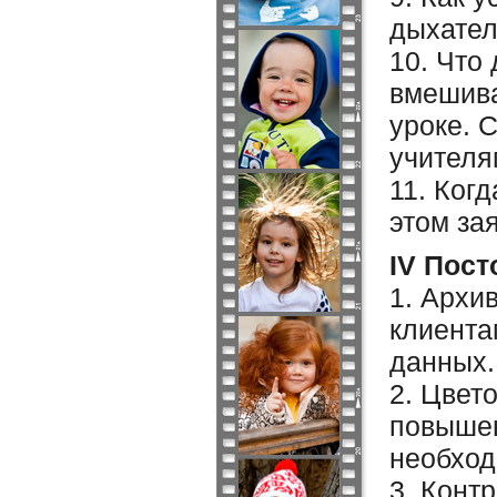
дыхател
10. Что
вмешива
уроке. 
учителя
11. Ког
этом зая
IV Пост
1. Архи
клиента
данных.
2. Цвет
повышен
необход
3. Конт