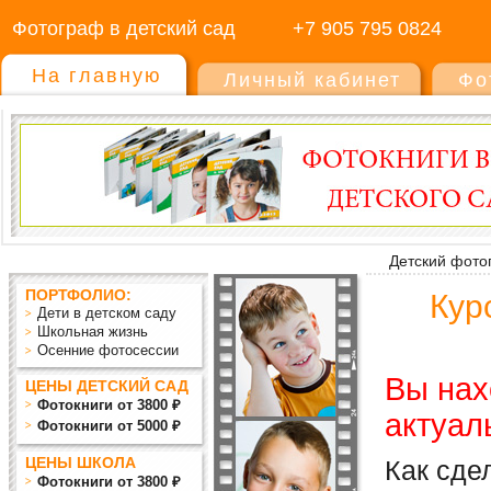
Фотограф в детский сад
+7 905 795 0824
На главную
Личный кабинет
Фо
Детский фото
ПОРТФОЛИО:
Кур
Дети в детском саду
Школьная жизнь
Осенние фотосессии
Вы нах
ЦЕНЫ ДЕТСКИЙ САД
Фотокниги от 3800 ₽
актуал
Фотокниги от 5000 ₽
ЦЕНЫ ШКОЛА
Как сде
Фотокниги от 3800 ₽