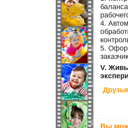
баланса
рабочег
4. Авто
обработ
контрол
5. Офор
заказчи
V. Живы
экспер
Друзья
Вы мож