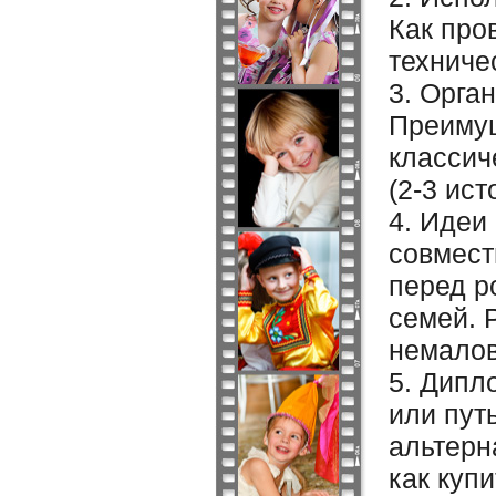
Как про
техниче
3. Орга
Преимущ
классич
(2-3 ист
4. Идеи
совмест
перед р
семей. 
немалов
5. Дипл
или пут
альтерн
как куп