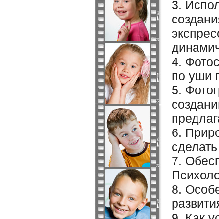
3. Испо
создани
экспрес
динамич
4. Фото
по уши 
5. Фото
создани
предлаг
6. Прир
сделать
7. Обес
Психоло
8. Особ
развити
9. Как 