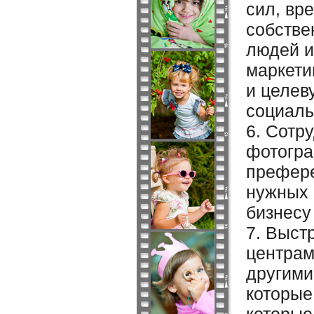
сил, вр
собстве
людей и
маркети
и целев
социаль
6. Сотр
фотогра
префере
нужных 
бизнесу
7. Выст
центрам
другими
которые