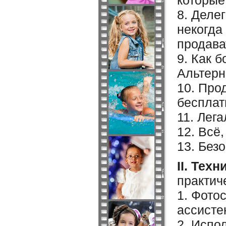
которые
8. Деле
некогда
продава
9. Как 
Альтерн
10. Про
бесплат
11. Лег
12. Всё,
13. Без
II. Тех
практич
1. Фото
ассисте
2. Испо