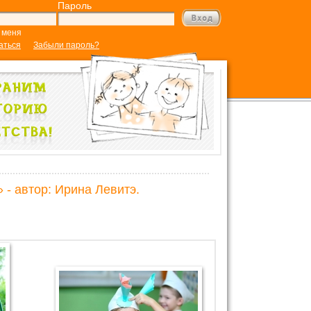
Пароль
 меня
аться
Забыли пароль?
 - автор: Ирина Левитэ.