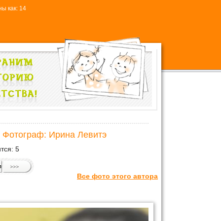
ы как: 14
/ Фотограф: Ирина Левитэ
тся:
5
л
Все фото этого автора