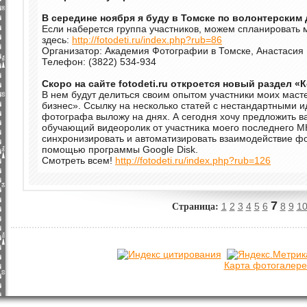
В середине ноября я буду в Томске по волонтерским
Если наберется группа участников, можем спланировать 
здесь:
http://fotodeti.ru/index.php?rub=86
Организатор: Академия Фотографии в Томске, Анастасия 
Телефон: (3822) 534-934
Скоро на сайте fotodeti.ru откроется новый раздел «
В нем будут делиться своим опытом участники моих маст
бизнес». Ссылку на несколько статей с нестандартными и
фотографа выложу на днях. А сегодня хочу предложить
обучающий видеоролик от участника моего последнего МК
синхронизировать и автоматизировать взаимодействие фо
помощью программы Google Disk.
Смотреть всем!
http://fotodeti.ru/index.php?rub=126
Страница:
7
1
2
3
4
5
6
8
9
1
Карта фотогалере