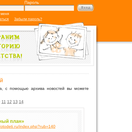
Пароль
 меня
аться
Забыли пароль?
й
та, с помощью архива новостей вы можете
0
11
12
13
14
ный план»
/fotodeti.ru/index.php?rub=140