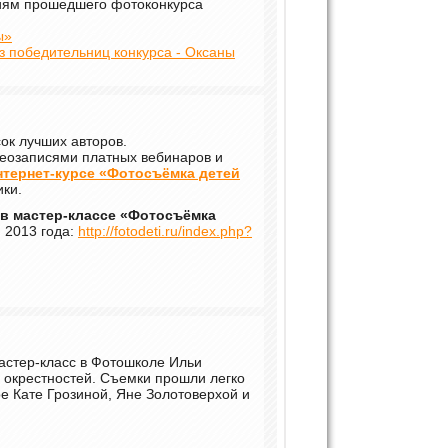
фиям прошедшего фотоконкурса
ы»
 победительниц конкурса - Оксаны
сок лучших авторов.
идеозаписями платных вебинаров и
нтернет-курсе «Фотосъёмка детей
ики.
в мастер-классе «Фотосъёмка
 2013 года:
http://fotodeti.ru/index.php?
мастер-класс в Фотошколе Ильи
 окрестностей. Съемки прошли легко
е Кате Грозиной, Яне Золотоверхой и