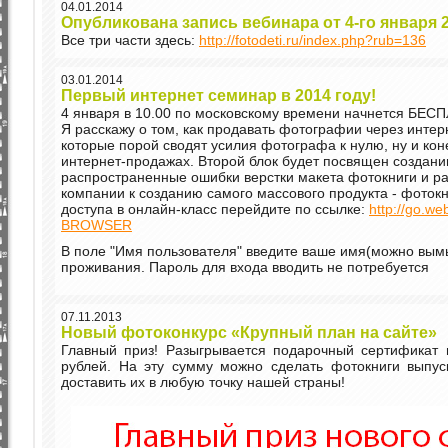
04.01.2014
Опубликована запись вебинара от 4-го января 
Все три части здесь:
http://fotodeti.ru/index.php?rub=136
03.01.2014
Первый интернет семинар в 2014 году!
4 января в 10.00 по московскому времени начнется БЕ
Я расскажу о том, как продавать фотографии через инте
которые порой сводят усилия фотографа к нулю, ну и кон
интернет-продажах. Второй блок будет посвящен создани
распространенные ошибки верстки макета фотокниги и р
компании к созданию самого массового продукта - фотокн
доступа в онлайн-класс перейдите по ссылке:
http://go.w
BROWSER
В поле "Имя пользователя" введите ваше имя(можно вым
проживания. Пароль для входа вводить не потребуется
07.11.2013
Новый фотоконкурс «Крупный план на сайте»
Главный приз! Разыгрывается подарочный сертификат н
рублей. На эту сумму можно сделать фотокниги выпуск
доставить их в любую точку нашей страны!