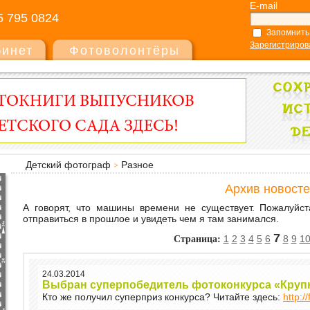
E-mail
5 795 0824
Запомнить
Зарегистриров
бинет
Фотоволонтёры
Детский фотограф
Разное
Архив новосте
А говорят, что машины времени не существует. Пожалуйс
отправиться в прошлое и увидеть чем я там занимался.
Страница:
7
1
2
3
4
5
6
8
9
1
24.03.2014
Выбран суперпобедитель фотоконкурса «Круп
Кто же получил суперприз конкурса? Читайте здесь:
http:/