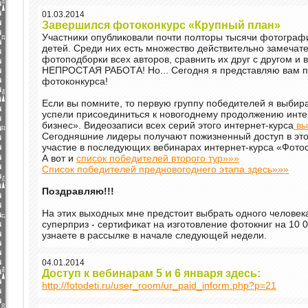
01.03.2014
Завершился фотоконкурс «Крупный план»
Участники опубликовали почти полторы тысячи фотографи
детей. Среди них есть множество действительно замечат
фотоподборки всех авторов, сравнить их друг с другом и 
НЕПРОСТАЯ РАБОТА! Но... Сегодня я представляю вам п
фотоконкурса!
Если вы помните, то первую группу победителей я выбир
успели присоединиться к новогоднему продолжению инте
бизнес». Видеозаписи всех серий этого интернет-курса
вы
Сегодняшние лидеры получают пожизненный доступ в это
участие в последующих вебинарах интернет-курса «Фотос
А вот и
список победителей второго тур»»»
Список победителей предновогоднего этапа здесь»»»
Поздравляю!!!
На этих выходных мне предстоит выбрать одного человека
суперприз - сертификат на изготовление фотокниг на 10 
узнаете в рассылке в начале следующей недели.
04.01.2014
Доступ к вебинарам 5 и 6 января здесь:
http://fotodeti.ru/user_room/ur_paid_inform.php?p=21