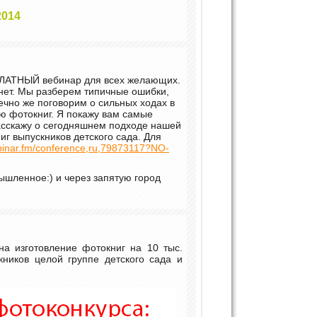
2014
СПЛАТНЫЙ вебинар для всех желающих.
рнет. Мы разберем типичные ошибки,
ечно же поговорим о сильных ходах в
ю фотокниг. Я покажу вам самые
асскажу о сегодняшнем подходе нашей
иг выпускников детского сада. Для
ebinar.fm/conference,ru,79873117?NO-
ышленное:) и через запятую город
а изготовление фотокниг на 10 тыс.
ников целой группе детского сада и