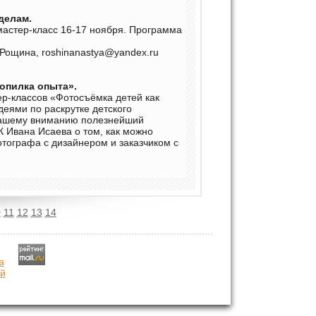
 делам.
мастер-класс 16-17 ноября. Программа
Рощина, roshinanastya@yandex.ru
Копилка опыта».
ер-классов «Фотосъёмка детей как
деями по раскрутке детского
 вашему вниманию полезнейший
 Ивана Исаева о том, как можно
тографа с дизайнером и заказчиком с
0
11
12
13
14
й