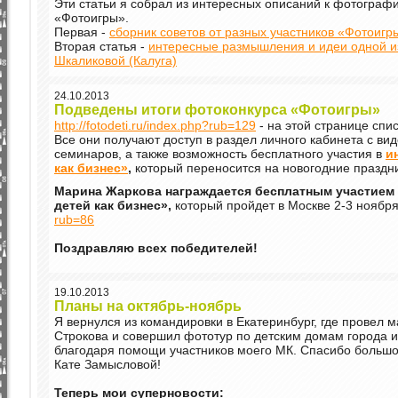
Эти статьи я собрал из интересных описаний к фотогра
«Фотоигры».
Первая -
сборник советов от разных участников «Фотоигр
Вторая статья -
интересные размышления и идеи одной из
Шкаликовой (Калуга)
24.10.2013
Подведены итоги фотоконкурса «Фотоигры»
http://fotodeti.ru/index.php?rub=129
- на этой странице спи
Все они получают доступ в раздел личного кабинета с в
семинаров, а также возможность бесплатного участия в
и
как бизнес»
,
который переносится на новогодние праздн
Марина Жаркова награждается бесплатным участием 
детей как бизнес»,
который пройдет в Москве 2-3 ноября
rub=86
Поздравляю всех победителей!
19.10.2013
Планы на октябрь-ноябрь
Я вернулся из командировки в Екатеринбург, где провел 
Строкова и совершил фототур по детским домам города и
благодаря помощи участников моего МК. Спасибо большо
Кате Замысловой!
Теперь мои суперновости: