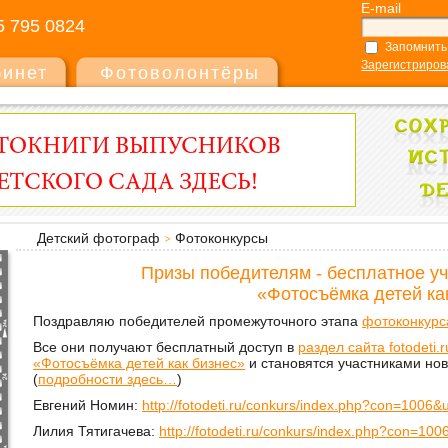
E-mail
5 795 0824
Запомнить
Зарегистриров
бинет
Фотоволонтёры
Детский фотограф
Фотоконкурсы
Призы победителям - бесплатное уч
«Фотосъёмка детей ка
Поздравляю победителей промежуточного этапа
фотоконкурс
Все они получают бесплатный доступ в
раздел сайта fotodeti
«Фотосъёмка детей как бизнес»
и становятся участниками нов
(
подробности здесь…
)
Евгений Номин:
http://fotodeti.ru/conkurs/index.php?con=1006
Лилия Тятигачева:
http://fotodeti.ru/conkurs/index.php?con=10