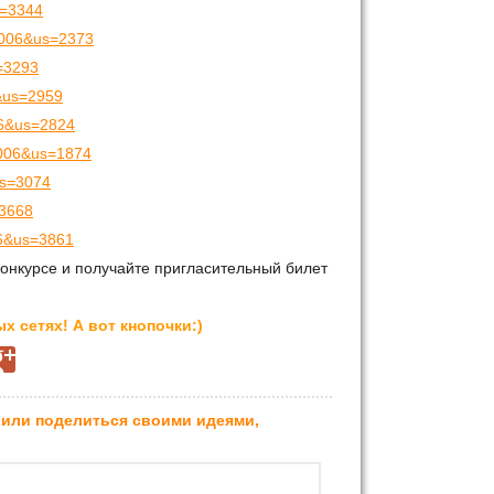
s=3344
=1006&us=2373
s=3293
6&us=2959
006&us=2824
=1006&us=1874
us=3074
=3668
006&us=3861
конкурсе и получайте пригласительный билет
х сетях! А вот кнопочки:)
 или поделиться своими идеями,