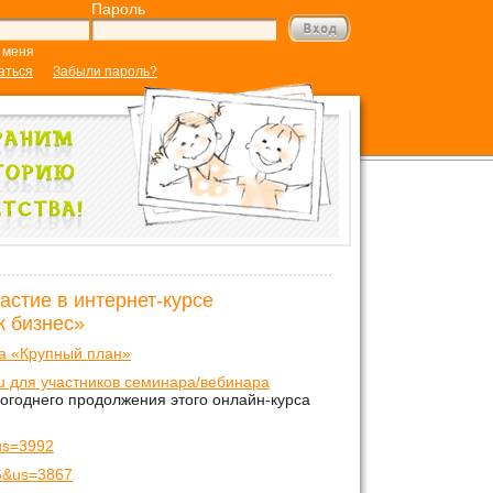
Пароль
 меня
аться
Забыли пароль?
астие в интернет-курсе
к бизнес»
а «Крупный план»
.ru для участников семинара/вебинара
огоднего продолжения этого онлайн-курса
&us=3992
06&us=3867