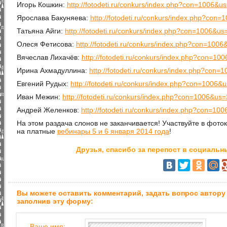
Игорь Кошкин:
http://fotodeti.ru/conkurs/index.php?con=1006&u
Ярослава Бакуняева:
http://fotodeti.ru/conkurs/index.php?con
Татьяна Айги:
http://fotodeti.ru/conkurs/index.php?con=1006&u
Олеся Фетисова:
http://fotodeti.ru/conkurs/index.php?con=100
Вячеслав Лихачёв:
http://fotodeti.ru/conkurs/index.php?con=1
Ирина Ахмадуллина:
http://fotodeti.ru/conkurs/index.php?con
Евгений Рудых:
http://fotodeti.ru/conkurs/index.php?con=1006&
Иван Межин:
http://fotodeti.ru/conkurs/index.php?con=1006&us
Андрей Желенков:
http://fotodeti.ru/conkurs/index.php?con=1
На этом раздача слонов не заканчивается! Участвуйте в фото
на платные
вебинары 5 и 6 января 2014 года
!
Друзья, спасибо за перепост в социальны
Вы можете оставить комментарий, задать вопрос автору
заполнив эту форму:
Ваше имя: