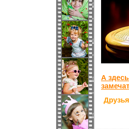
А здесь
замеча
Друзья