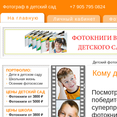
Фотограф в детский сад
+7 905 795 0824
На главную
Личный кабинет
Фо
Детский фото
ПОРТФОЛИО:
Кому 
Дети в детском саду
Школьная жизнь
Осенние фотосессии
Посмотр
ЦЕНЫ ДЕТСКИЙ САД
Фотокниги от 3800 ₽
победит
Фотокниги от 5000 ₽
суперпр
ЦЕНЫ ШКОЛА
фотокни
Фотокниги от 3800 ₽