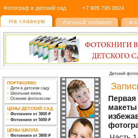
Фотограф в детский сад
+7 905 795 0824
На главную
Личный кабинет
Фо
Детский фото
ПОРТФОЛИО:
Запис
Дети в детском саду
Школьная жизнь
Первая 
Осенние фотосессии
макеты 
ЦЕНЫ ДЕТСКИЙ САД
Фотокниги от 3800 ₽
избежа
Фотокниги от 5000 ₽
фотогр
ЦЕНЫ ШКОЛА
Часть 1
Фотокниги от 3800 ₽