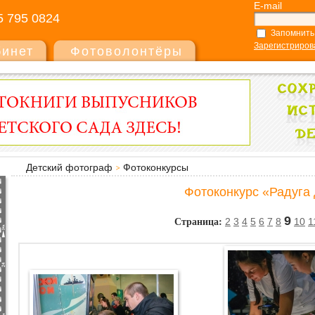
E-mail
5 795 0824
Запомнить
Зарегистриров
бинет
Фотоволонтёры
Детский фотограф
Фотоконкурсы
Фотоконкурс «Радуга 
Страница:
9
2
3
4
5
6
7
8
10
1