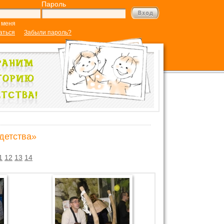
Пароль
 меня
аться
Забыли пароль?
детства»
1
12
13
14