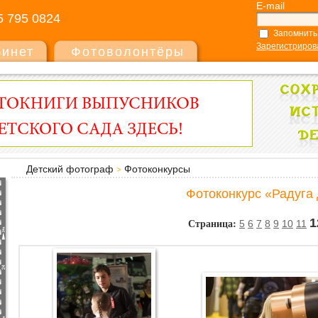
E-mail
5 795 0824
Запомнить
Зарегистриров
бинет
Фотоволонтёры
Детский фотограф
Фотоконкурсы
Фотоконкурс «Радуга 
Страница:
1
5
6
7
8
9
10
11