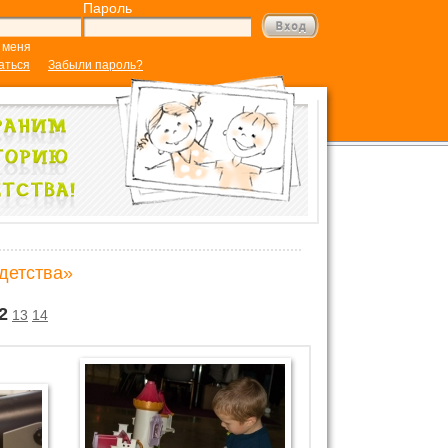
Пароль
 меня
аться
Забыли пароль?
детства»
2
13
14