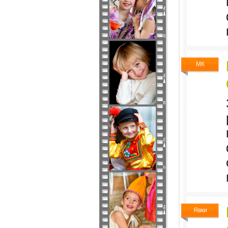
МК
Явки