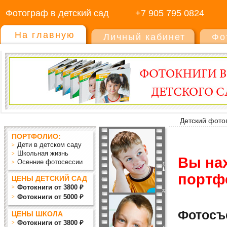
Фотограф в детский сад
+7 905 795 0824
На главную
Личный кабинет
Фо
Детский фото
ПОРТФОЛИО:
Дети в детском саду
Школьная жизнь
Вы на
Осенние фотосессии
портф
ЦЕНЫ ДЕТСКИЙ САД
Фотокниги от 3800 ₽
Фотокниги от 5000 ₽
Фотос
ЦЕНЫ ШКОЛА
Фотокниги от 3800 ₽