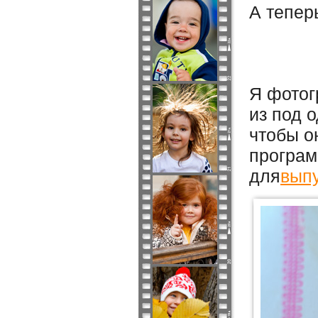
А тепер
Я фотог
из под 
чтобы о
програм
для
вып