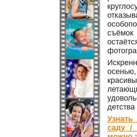
круглос
отказ
особопо
съёмок
остаё
фотогра
Искрен
осенью,
красивы
летаю
удовол
детства
Узнать
саду /
можно 