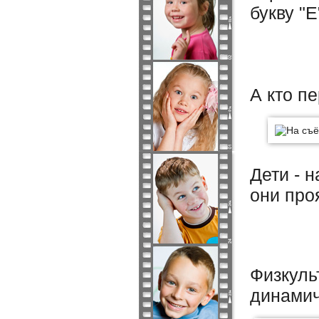
букву
"E
А кто п
Дети - 
они про
Физкуль
динамич