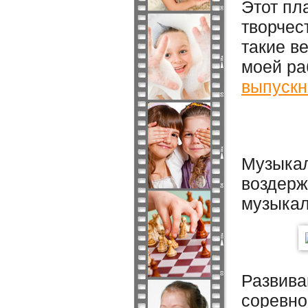
Этот пл
творчес
такие в
моей ра
выпускн
Музыкал
воздерж
музыкал
Развива
соревно