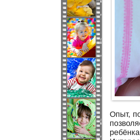
Опыт, п
позвол
ребёнк