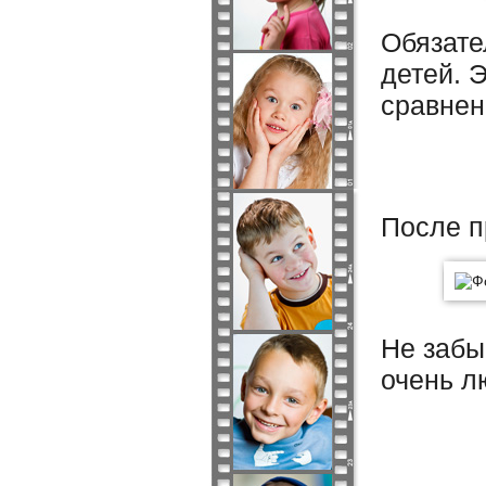
Обязате
детей. 
сравнен
После п
Не забы
очень л