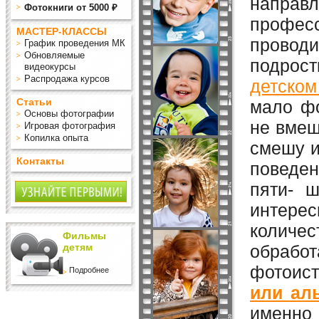
напра
Фотокниги от 5000 ₽
профес
МАСТЕР-КЛАССЫ
провод
График проведения МК
Обновляемые
подрос
видеокурсы
Распродажа курсов
детском
Статьи
мало фо
Основы фотографии
не вмеш
Игровая фотография
Копилка опыта
смешу и
Контакты
поведен
пяти- ш
интерес
количе
Фильмы
детям
обрабо
фотоист
Подробнее
или ал
именно 