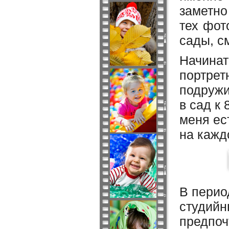
заметно
тех фот
сады, с
Начинат
портрет
подружи
в сад к 
меня ес
на кажд
В перио
студийн
предпоч