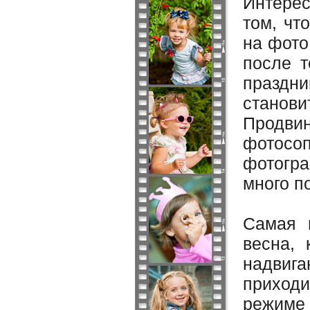
Интерес
том, чт
на фото
после т
праздни
станов
Продвин
фотос
фотогра
много п
Самая 
весна, 
надвига
приход
режиме 