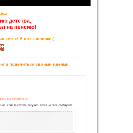
...
ию детства,
ел на пенсию!
х сетях! А вот кнопочки:)
 или поделиться своими идеями,
лнять НЕ обязательно
учае, если Вы хотите получить ответ на своё сообщение