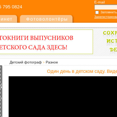
E-mail
5 795 0824
Запомнить
Зарегистриров
бинет
Фотоволонтёры
Детский фотограф
Разное
Один день в детском саду. Вид