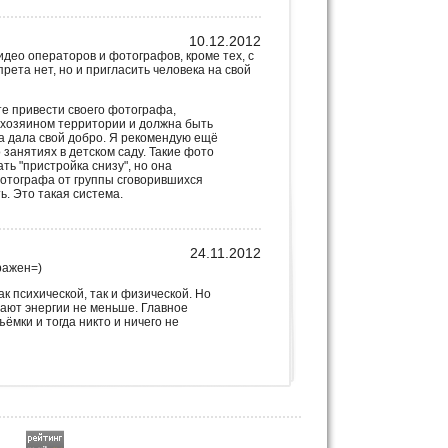
10.12.2012
идео операторов и фотографов, кроме тех, с
рета нет, но и пригласить человека на свой
е привести своего фотографа,
я хозяином территории и должна быть
на дала свой добро. Я рекомендую ещё
занятиях в детском саду. Такие фото
ть "пристройка снизу", но она
фотографа от группы сговорившихся
ь. Это такая система.
24.11.2012
ражен=)
к психической, так и физической. Но
дают энергии не меньше. Главное
ёмки и тогда никто и ничего не