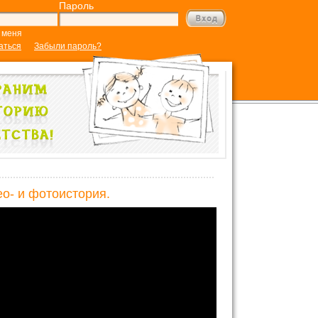
Пароль
 меня
аться
Забыли пароль?
ео- и фотоистория.