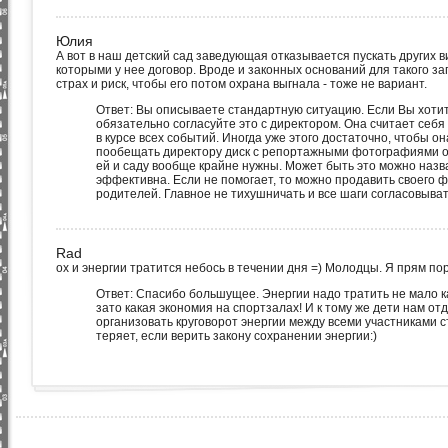
Юлия
А вот в наш детский сад заведующая отказывается пускать других в
которыми у нее договор. Вроде и законных оснований для такого зап
страх и риск, чтобы его потом охрана выгнала - тоже не вариант.
Ответ: Вы описываете стандартную ситуацию. Если Вы хотит
обязательно согласуйте это с директором. Она считает себ
в курсе всех событий. Иногда уже этого достаточно, чтобы о
пообещать директору диск с репортажными фотографиями о 
ей и саду вообще крайне нужны. Может быть это можно назва
эффективна. Если не помогает, то можно продавить своего 
родителей. Главное не тихушничать и все шаги согласовыват
Rad
ох и энергии тратится небось в течении дня =) Молодцы. Я прям по
Ответ: Спасибо большущее. Энергии надо тратить не мало ка
зато какая экономия на спортзалах! И к тому же дети нам от
организовать круговорот энергии между всеми участниками съ
теряет, если верить закону сохранении энергии:)