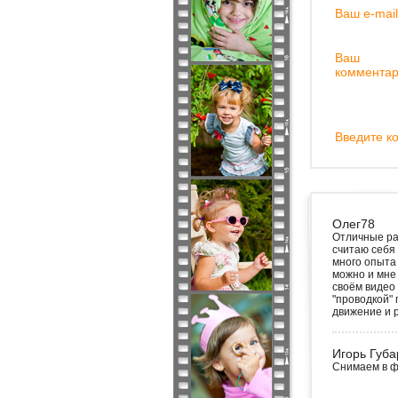
Ваш e-mail
Ваш
комментар
Введите ко
Олег78
Отличные ра
считаю себя 
много опыта 
можно и мне 
своём видео
"проводкой"
движение и 
Игорь Губа
Снимаем в ф