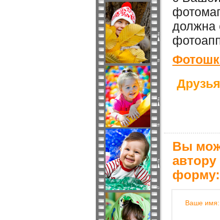
фотомаг
должна 
фотоапп
Фотошко
Друзья
Вы мож
автору
форму:
Ваше имя: