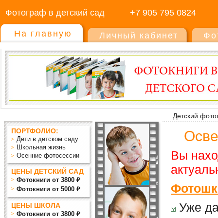
Фотограф в детский сад
+7 905 795 0824
На главную
Личный кабинет
Фо
Детский фото
ПОРТФОЛИО:
Осве
Дети в детском саду
Школьная жизнь
Вы нахо
Осенние фотосессии
актуаль
ЦЕНЫ ДЕТСКИЙ САД
Фотокниги от 3800 ₽
Фотошко
Фотокниги от 5000 ₽
Уже да
ЦЕНЫ ШКОЛА
Фотокниги от 3800 ₽