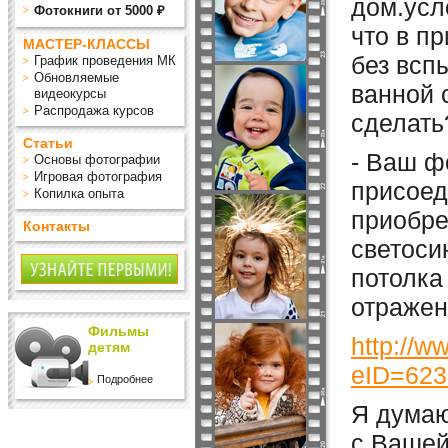
дом.усл
Фотокниги от 5000 ₽
что в п
МАСТЕР-КЛАССЫ
без всп
График проведения МК
Обновляемые
ванной 
видеокурсы
Распродажа курсов
сделать
Статьи
- Ваш ф
Основы фотографии
Игровая фотография
присоед
Копилка опыта
приобре
Контакты
светоси
потолка
отражен
Фильмы
http://w
детям
eID=623
Подробнее
Я думаю
с Вашей