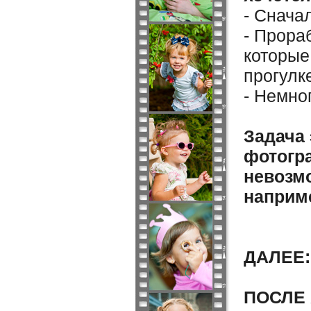
- Снача
- Прора
которые
прогулк
- Немно
Задача 
фотогр
невозм
наприме
ДАЛЕЕ: 
ПОСЛЕ 