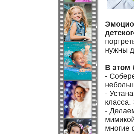
Эмоцио
детско
портрет
нужны д
В этом 
- Собер
небольш
- Устан
класса.
- Делае
мимикой
многие 