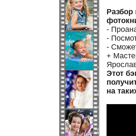
Разбор 
фотокн
- Проан
- Посмо
- Сможе
+ Масте
Ярослав
Этот бэ
получит
на таки