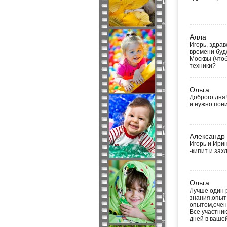
Алла
Игорь, здрав
времени буде
Москвы (чтоб
техники?
Ольга
Доброго дня!
и нужно пон
Александр
Игорь и Ирин
-кипит и захл
Ольга
Лучше один р
знания,опыт
опытом,очен
Все участник
дней в ваше