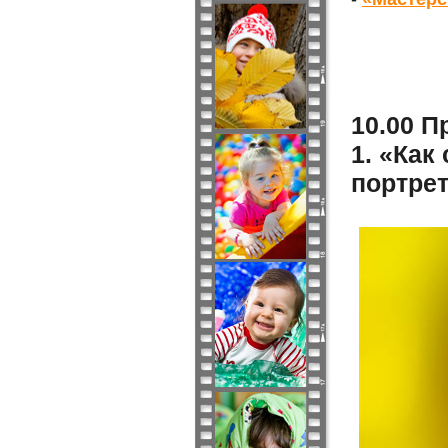
10.00 П
1. «Как
портре