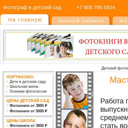
Фотограф в детский сад
+7 905 795 0824
На главную
Личный кабинет
Фо
Детский фото
ПОРТФОЛИО:
Маст
Дети в детском саду
Школьная жизнь
Осенние фотосессии
Работа 
ЦЕНЫ ДЕТСКИЙ САД
Фотокниги от 3800 ₽
выпускн
Фотокниги от 5000 ₽
среднем
ЦЕНЫ ШКОЛА
стать в
Фотокниги от 3800 ₽