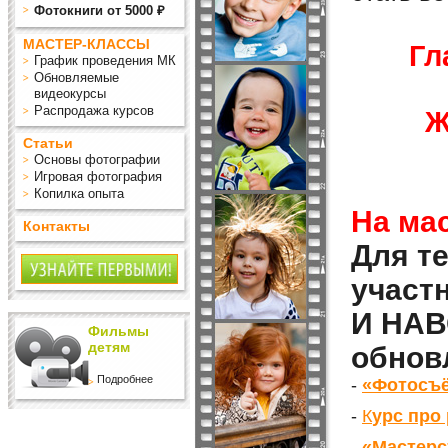
Фотокниги от 5000 ₽
МАСТЕР-КЛАССЫ
Гл
График проведения МК
Обновляемые
видеокурсы
Распродажа курсов
Ж
Статьи
Основы фотографии
Игровая фотография
Копилка опыта
На мас
Контакты
Для т
участ
И НАВ
Фильмы
детям
обнов
Подробнее
-
«Фотосъё
-
К
урс про
-
«Мастерс