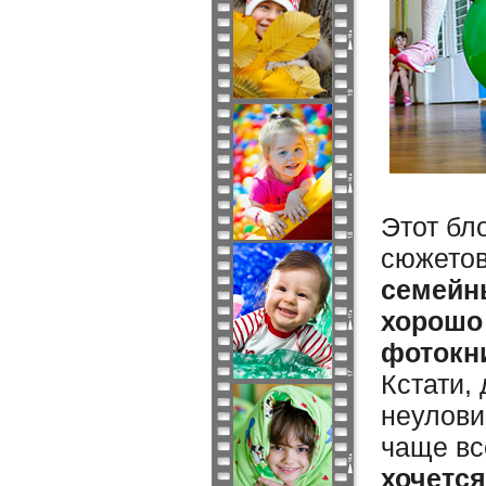
Этот бл
сюжето
семейны
хорошо
фотокни
Кстати,
неулови
чаще вс
хочется