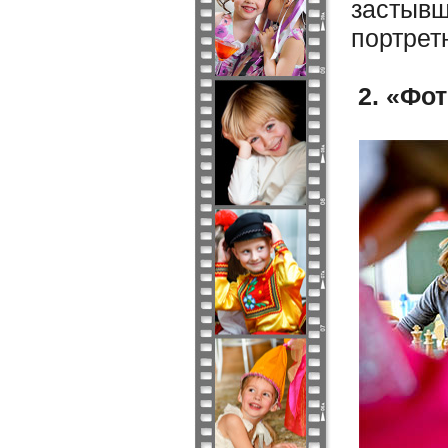
застывш
портрет
2. «Фот