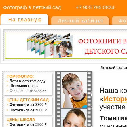
Фотограф в детский сад
+7 905 795 0824
На главную
Личный кабинет
Фо
Детский фото
ПОРТФОЛИО:
Дети в детском саду
Школьная жизнь
Наша ко
Осенние фотосессии
«
Истор
ЦЕНЫ ДЕТСКИЙ САД
Фотокниги от 3800 ₽
участие
Фотокниги от 5000 ₽
Тематик
ЦЕНЫ ШКОЛА
старинн
Фотокниги от 3800 ₽