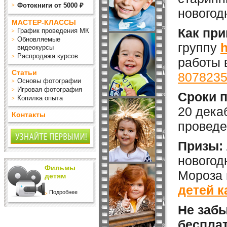
Фотокниги от 5000 ₽
новогод
МАСТЕР-КЛАССЫ
Как при
График проведения МК
Обновляемые
группу
h
видеокурсы
Распродажа курсов
работы 
Статьи
807823
Основы фотографии
Игровая фотография
Сроки 
Копилка опыта
20 дека
Контакты
провед
Призы:
новогод
Фильмы
Мороза 
детям
детей к
Подробнее
Не забы
беспла