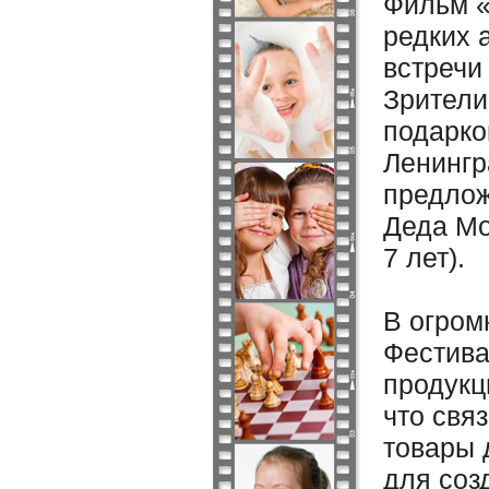
Фильм «
редких 
встречи
Зрители
подарко
Ленингр
предлож
Деда Мо
7 лет).
В огром
Фестива
продукц
что свя
товары 
для соз