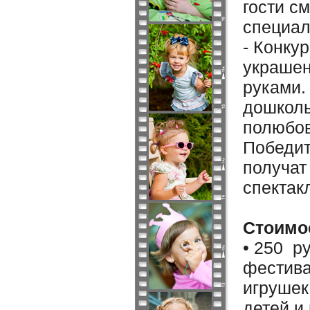
гости с
специал
- Конку
украшен
руками.
дошколь
полюбов
Победит
получат
спектак
Стоимо
•
250 ру
фестива
игрушек
детей и