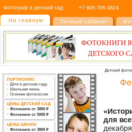
Фотограф в детский сад
+7 905 795 0824
На главную
Личный кабинет
Фо
Детский фото
ПОРТФОЛИО:
Фе
Дети в детском саду
Школьная жизнь
Осенние фотосессии
ЦЕНЫ ДЕТСКИЙ САД
Фотокниги от 3800 ₽
«Истор
Фотокниги от 5000 ₽
для вс
ЦЕНЫ ШКОЛА
декабря
Фотокниги от 3800 ₽