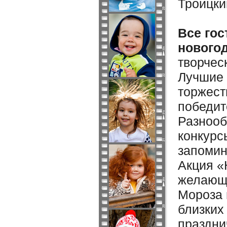
Троицки
Все гос
нового
творчес
Лучшие 
торжест
победит
Разнооб
конкурс
запомин
Акция «
желающи
Мороза 
близких
праздни