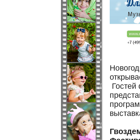
Новогод
открыва
Гостей 
предста
програм
выставк
Гвозде