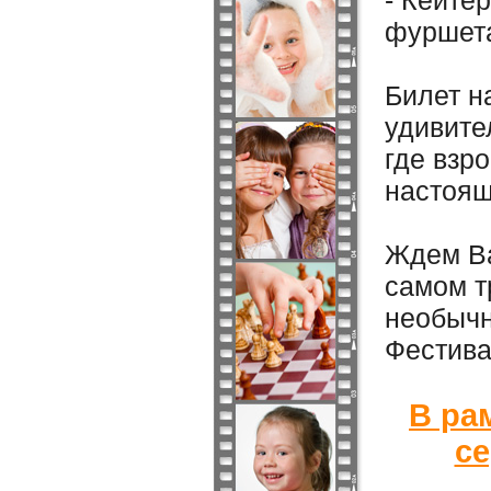
- Кейте
фуршета
Билет н
удивите
где взр
настоящ
Ждем Ва
самом т
необычн
Фестива
В ра
с