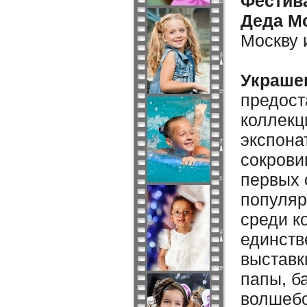
Фестива
Деда М
Москву 
Украше
предост
коллекц
экспона
сокрови
первых 
популяр
среди к
единств
выставк
папы, б
волшебс