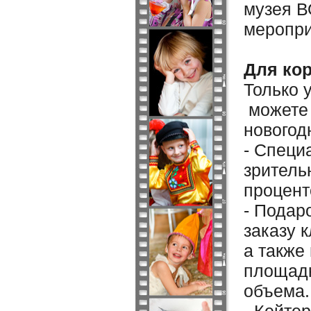
музея В
меропр
Для ко
Только 
можете 
новогод
- Специ
зритель
процент
- Подар
заказу 
а также
площадк
объема.