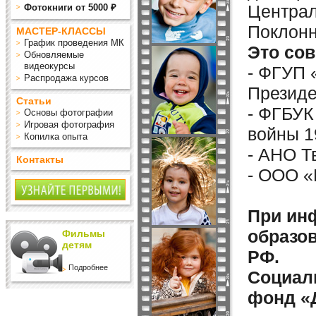
Централ
Фотокниги от 5000 ₽
Поклонн
МАСТЕР-КЛАССЫ
График проведения МК
Это со
Обновляемые
видеокурсы
- ФГУП 
Распродажа курсов
Президе
Статьи
- ФГБУК
Основы фотографии
Игровая фотография
войны 19
Копилка опыта
- АНО Т
Контакты
- ООО «
При ин
образо
Фильмы
детям
РФ.
Подробнее
Социал
фонд «Д