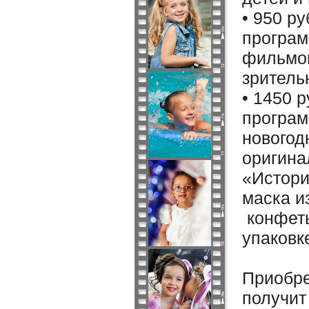
•
950 ру
програм
фильмом
зритель
•
1450 р
програм
новогод
оригина
«Истори
маска и
конфеты
упаковк
Приобре
получит