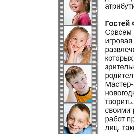
атрибут
Гостей
Совсем 
игровая
развлеч
которых
зритель
родител
Мастер-
новогод
творить
своими 
работ п
лиц, та