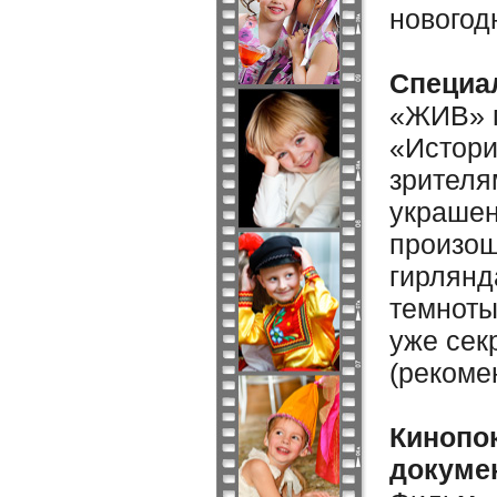
новогод
Специа
«ЖИВ» п
«Истори
зрителя
украшен
произош
гирлянд
темноты
уже сек
(рекоме
Кинопо
докуме