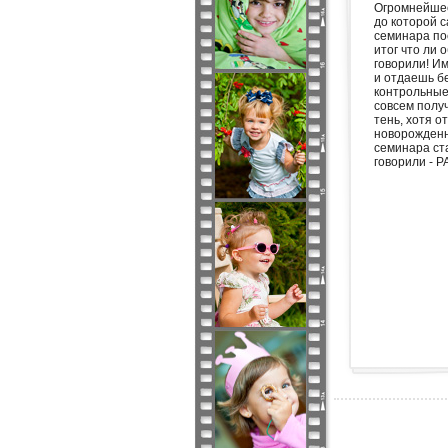
Огромнейшее
до которой с
семинара пое
итог что ли 
говорили! Им
и отдаешь бе
контрольные 
совсем получ
тень, хотя о
новорожденны
семинара ст
говорили - РАБО