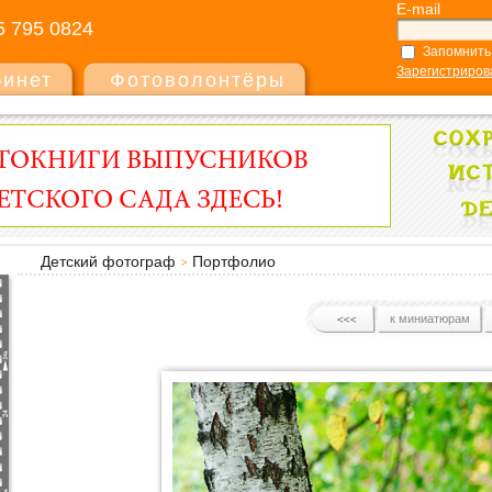
E-mail
5 795 0824
Запомнить
Зарегистриров
бинет
Фотоволонтёры
Детский фотограф
Портфолио
к миниатюрам