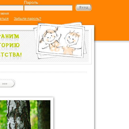
Пароль
 меня
аться
Забыли пароль?