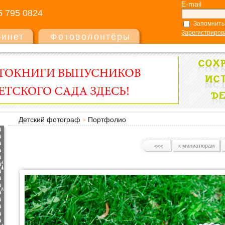
E-mail
5 795 0824
Запомнить
Зарегистриров
бинет
Фотоволонтёры
Детский фотограф
Портфолио
к миниатюрам