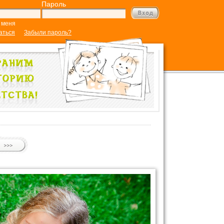
Пароль
 меня
аться
Забыли пароль?