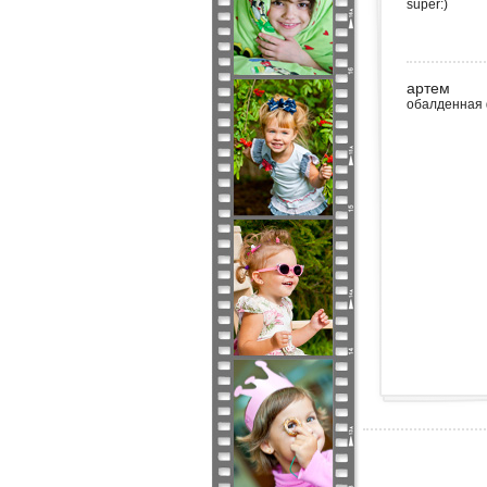
super:)
артем
обалденная 