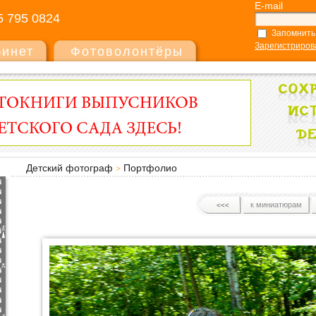
E-mail
5 795 0824
Запомнить
Зарегистриров
бинет
Фотоволонтёры
Детский фотограф
Портфолио
к миниатюрам