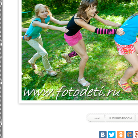
к миниатюрам