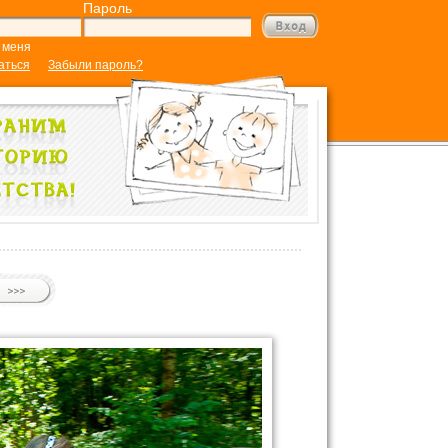
Пароль
 меня
аться
Забыли пароль?