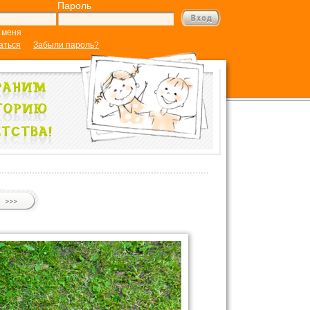
Пароль
 меня
аться
Забыли пароль?