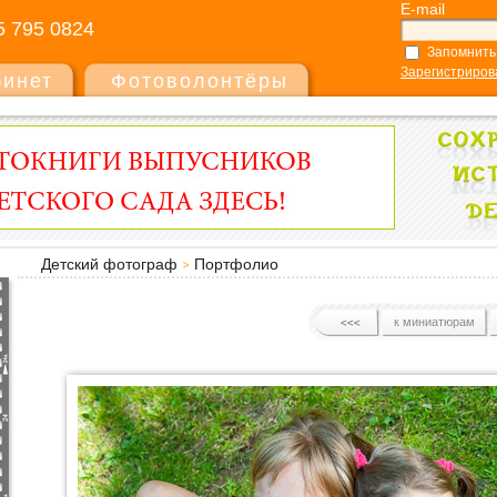
E-mail
5 795 0824
Запомнить
Зарегистриров
бинет
Фотоволонтёры
Детский фотограф
Портфолио
к миниатюрам