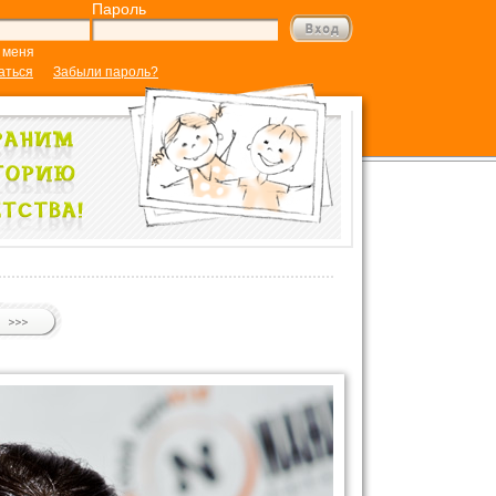
Пароль
 меня
аться
Забыли пароль?