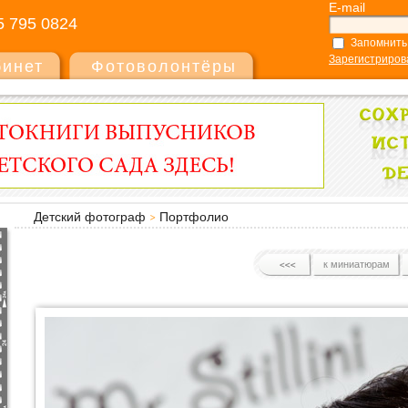
E-mail
5 795 0824
Запомнить
Зарегистриров
бинет
Фотоволонтёры
Детский фотограф
Портфолио
к миниатюрам