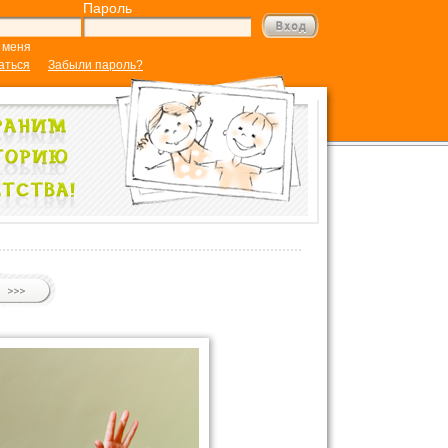
Пароль
 меня
аться
Забыли пароль?