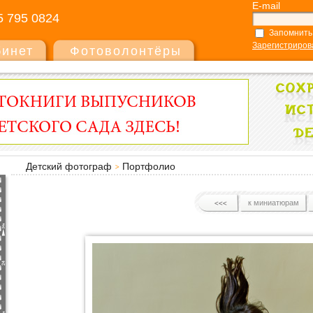
E-mail
5 795 0824
Запомнить
Зарегистриров
бинет
Фотоволонтёры
Детский фотограф
Портфолио
к миниатюрам