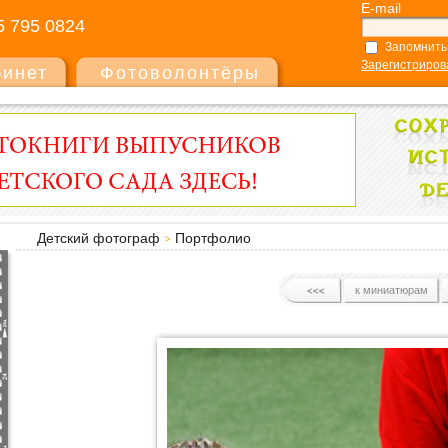
E-mail
5 795 0824
Запомнить
Зарегистриров
бинет
Фотоволонтёры
Детский фотограф
Портфолио
к миниатюрам