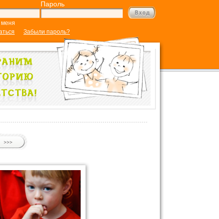
Пароль
 меня
аться
Забыли пароль?