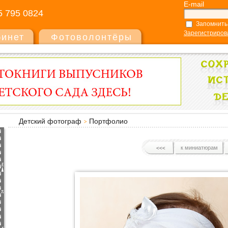
E-mail
5 795 0824
Запомнить
Зарегистриров
бинет
Фотоволонтёры
Детский фотограф
Портфолио
к миниатюрам