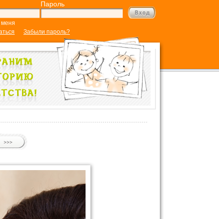
Пароль
 меня
аться
Забыли пароль?