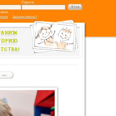
Пароль
 меня
аться
Забыли пароль?