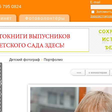
E-mail
5 795 0824
Запомнить
Зарегистриров
бинет
Фотоволонтёры
Детский фотограф
Портфолио
к миниатюрам