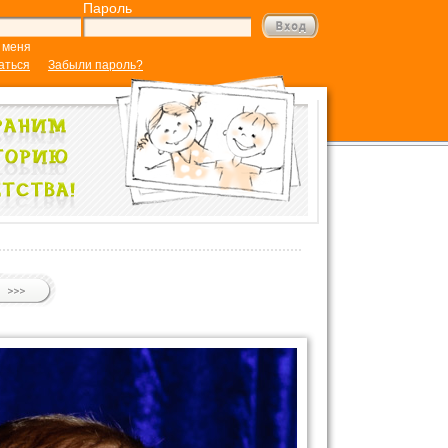
Пароль
 меня
аться
Забыли пароль?