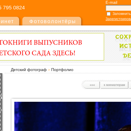
E-mail
5 795 0824
Запомнить
Зарегистриров
бинет
Фотоволонтёры
Детский фотограф
Портфолио
к миниатюрам