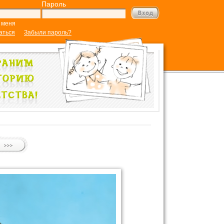
Пароль
 меня
аться
Забыли пароль?