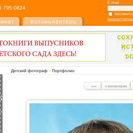
E-mail
5 795 0824
Запомнить
Зарегистриров
бинет
Фотоволонтёры
Детский фотограф
Портфолио
к миниатюрам