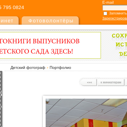
E-mail
5 795 0824
Запомнить
Зарегистриров
бинет
Фотоволонтёры
Детский фотограф
Портфолио
к миниатюрам