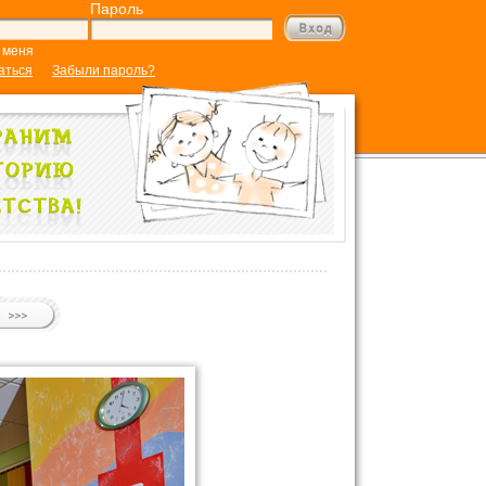
Пароль
 меня
аться
Забыли пароль?