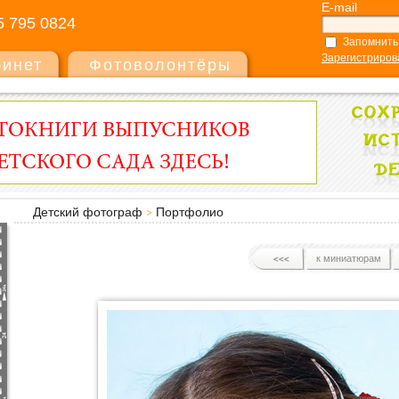
E-mail
5 795 0824
Запомнить
Зарегистриров
бинет
Фотоволонтёры
Детский фотограф
Портфолио
к миниатюрам