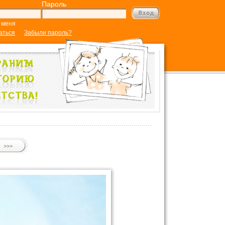
Пароль
 меня
аться
Забыли пароль?