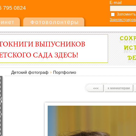
E-mail
5 795 0824
Запомнить
Зарегистриров
бинет
Фотоволонтёры
Детский фотограф
Портфолио
к миниатюрам