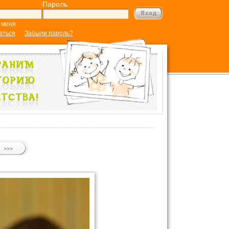
Пароль
 меня
аться
Забыли пароль?