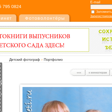
E-mail
5 795 0824
Запомнить
Зарегистриров
бинет
Фотоволонтёры
Детский фотограф
Портфолио
к миниатюрам