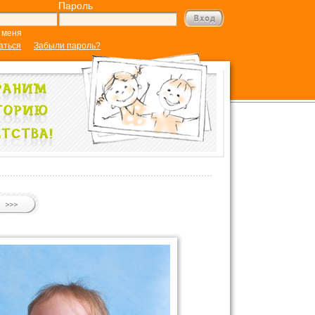
Пароль
 меня
аться
Забыли пароль?