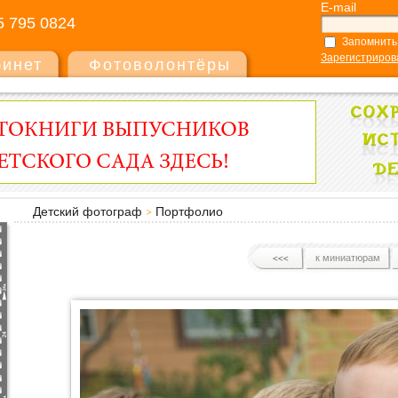
E-mail
5 795 0824
Запомнить
Зарегистриров
бинет
Фотоволонтёры
Детский фотограф
Портфолио
к миниатюрам