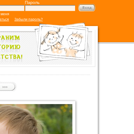
Пароль
 меня
аться
Забыли пароль?