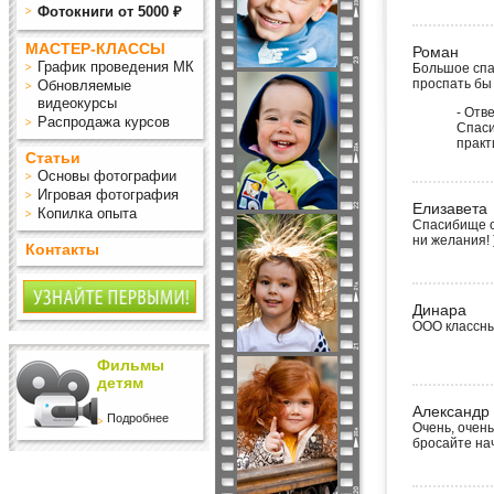
Фотокниги от 5000 ₽
МАСТЕР-КЛАССЫ
Роман
График проведения МК
Большое спа
проспать бы 
Обновляемые
видеокурсы
- Отв
Распродажа курсов
Спаси
практ
Статьи
Основы фотографии
Игровая фотография
Елизавета
Копилка опыта
Спасибище ог
ни желания! 
Контакты
Динара
ООО классные
Фильмы
детям
Александр
Подробнее
Очень, очен
бросайте на