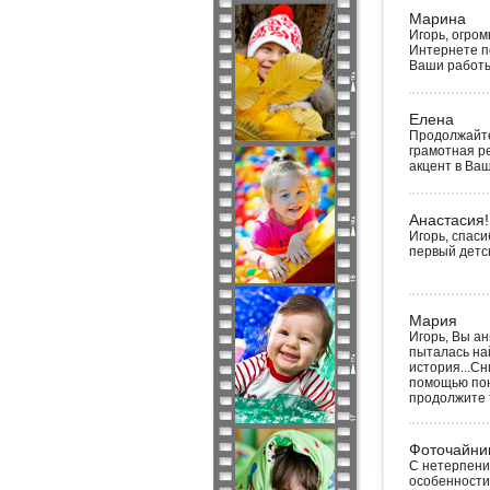
Марина
Игорь, огром
Интернете по
Ваши работы 
Елена
Продолжайте
грамотная ре
акцент в Ваш
Анастасия!
Игорь, спаси
первый детск
Мария
Игорь, Вы ан
пыталась най
история...Сн
помощью пон
продолжите т
Фоточайни
С нетерпени
особенности.