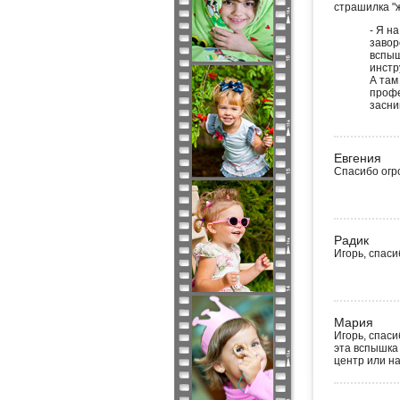
страшилка "ж
- Я н
завор
вспыш
инстр
А там
профе
засни
Евгения
Спасибо огро
Радик
Игорь, спаси
Мария
Игорь, спаси
эта вспышка
центр или н