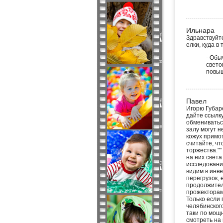
Ильнара
Здравствуйте
елки, куда в
- Обы
свето
повыш
Павел
Игорю Губар
дайте ссылк
обмениваться
залу могут н
кожух примот
считайте, чт
торжества.""
на них свет
исследования
видим в инве
перегрузок, 
продолжител
прожекторам
Только если 
челябинского
таки по мощн
смотреть на