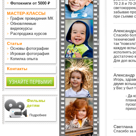
Фотокниги от 5000 ₽
70 2.8 и 70-
светокоррекц
забываю про
МАСТЕР-КЛАССЫ
при съемке 
График проведения МК
Обновляемые
видеокурсы
Александр
Распродажа курсов
Спасибо бол
технический 
Статьи
так "повезл
каждую вспы
Основы фотографии
исполнять р
Игровая фотография
достаточно 
Копилка опыта
Для доп всп
Контакты
Александр
Игорь, здра
двумя вспыш
у Вас у был 
- Да 
Фильмы
плана
пуска
детям
прихо
Подробнее
Светлана
Спасибо за и