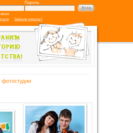
Пароль
 меня
аться
Забыли пароль?
в фотостудии