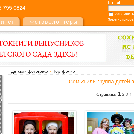
E-mail
5 795 0824
Запомнить
Зарегистриров
бинет
Фотоволонтёры
Детский фотограф
Портфолио
Семья или группа детей 
Страница:
1
2
3
4