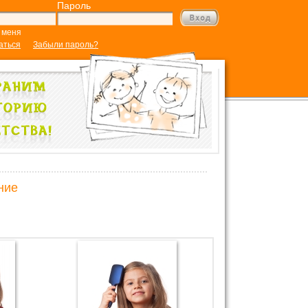
Пароль
 меня
аться
Забыли пароль?
ние