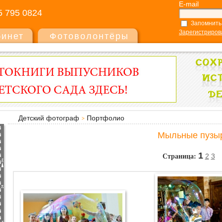
E-mail
5 795 0824
Запомнить
Зарегистриров
бинет
Фотоволонтёры
Детский фотограф
Портфолио
Мыльные пузы
Страница:
1
2
3