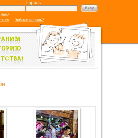
Пароль
 меня
аться
Забыли пароль?
ри