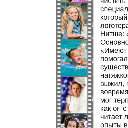
чистить
специал
который
логотер
Нитше: 
Основно
«Имеют 
помогал
существ
натяжко
выжил, 
вовремя
мог терп
как он 
читает 
опыты в