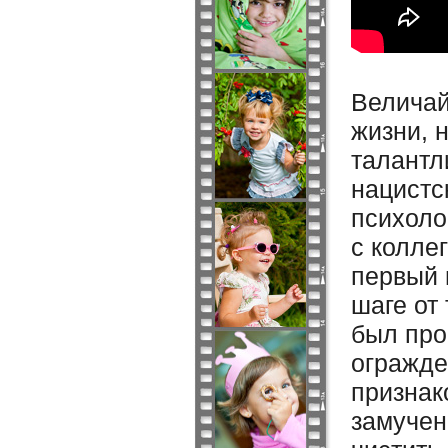
Величай
жизни, 
талантл
нацистс
психоло
с колле
первый 
шаге от
был про
огражде
признак
замучен