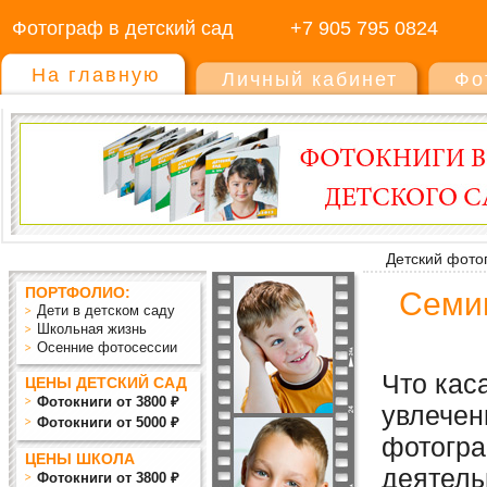
Фотограф в детский сад
+7 905 795 0824
На главную
Личный кабинет
Фо
Детский фото
ПОРТФОЛИО:
Семин
Дети в детском саду
Школьная жизнь
Осенние фотосессии
Что кас
ЦЕНЫ ДЕТСКИЙ САД
Фотокниги от 3800 ₽
увлече
Фотокниги от 5000 ₽
фотогра
ЦЕНЫ ШКОЛА
деятель
Фотокниги от 3800 ₽