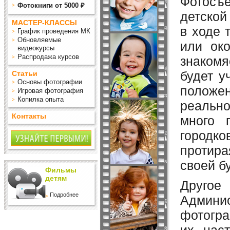
Фотосъ
Фотокниги от 5000 ₽
детской
МАСТЕР-КЛАССЫ
в ходе 
График проведения МК
Обновляемые
или око
видеокурсы
Распродажа курсов
знаком
будет у
Статьи
Основы фотографии
положе
Игровая фотография
Копилка опыта
реально
Контакты
много 
городко
протира
своей б
Фильмы
детям
Другое
Подробнее
Админис
фотогра