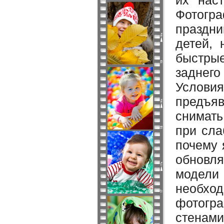
их нас
Фотог
праздн
детей, 
быстрые
заднего
Условия
предъяв
снимать
при сла
почему 
обновля
модели 
необхо
фотогра
стенами