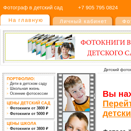
Фотограф в детский сад
+7 905 795 0824
На главную
Личный кабинет
Фо
Детский фото
ПОРТФОЛИО:
Дети в детском саду
Школьная жизнь
Вы нах
Осенние фотосессии
Перей
ЦЕНЫ ДЕТСКИЙ САД
Фотокниги от 3800 ₽
детск
Фотокниги от 5000 ₽
ЦЕНЫ ШКОЛА
Фотокниги от 3800 ₽