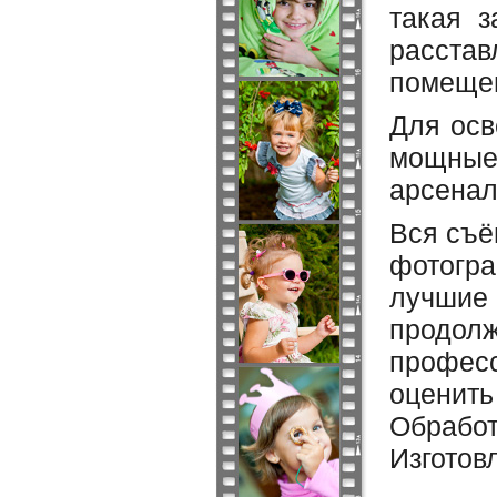
такая 
расста
помещен
Для осв
мощные 
арсенал
Вся съё
фотогр
лучши
продо
профес
оценит
Обработ
Изготов