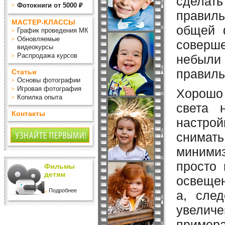
сделат
Фотокниги от 5000 ₽
правиль
МАСТЕР-КЛАССЫ
общей 
График проведения МК
Обновляемые
соверше
видеокурсы
Распродажа курсов
небыли 
правиль
Статьи
Основы фотографии
Игровая фотография
Хорошо 
Копилка опыта
света 
Контакты
настрой
снимать
миними
просто 
Фильмы
детям
освещен
Подробнее
а, след
увелич
примера