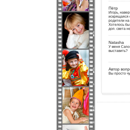
Пётр
Игорь, навер
искрящаяся ё
родители на
Хотелось бы
доп. света н
Natasha
У меня Cano
выставить?
Автор вопр
Вы просто чу