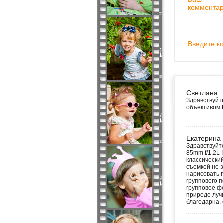
комментар
Введите ко
Светлана
Здравствуйт
объективом 
Екатерина
Здравствуйт
85mm f/1.2L
классический
съемкой не 
нарисовать 
группового 
групповое ф
природе лучш
благодарна,