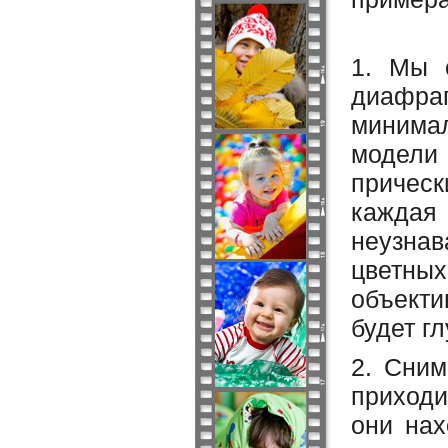
1. Мы 
диафр
минима
модели
прическ
каждая
неузна
цветны
объекти
будет гл
2. Сним
приходи
они нах