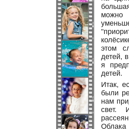
большая
можно 
уменьш
"приори
колёси
этом с
детей, 
я пред
детей.
Итак, е
были ре
нам при
свет. 
рассеян
Облака