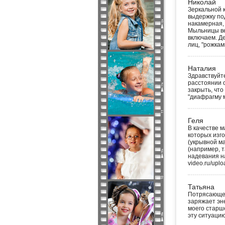
Николай
Зеркальной 
выдержку под
накамерная, 
Мыльницы ве
включаем. Д
лиц, "рожками
Наталия
Здравствуйте
расстоянии о
закрыть, что
"диафрагму м
Геля
В качестве 
которых изго
(укрывной м
(например, т
надевания на
video.ru/uplo
Татьяна
Потрясающе 
заряжает эн
моего старше
эту ситуацию