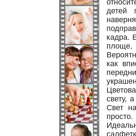
относит
детей 
наверн
подправ
кадра. 
площе,
Вероятн
как впи
передн
украшен
Цветов
свету, 
Свет н
просто
Идеаль
салфет