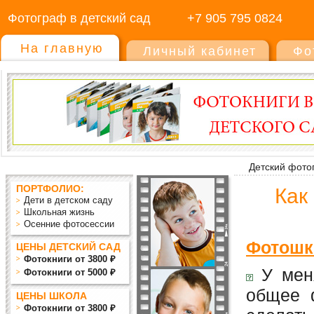
Фотограф в детский сад
+7 905 795 0824
На главную
Личный кабинет
Фо
Детский фото
ПОРТФОЛИО:
Как
Дети в детском саду
Школьная жизнь
Осенние фотосессии
Фотошко
ЦЕНЫ ДЕТСКИЙ САД
Фотокниги от 3800 ₽
У меня
Фотокниги от 5000 ₽
общее ф
ЦЕНЫ ШКОЛА
Фотокниги от 3800 ₽