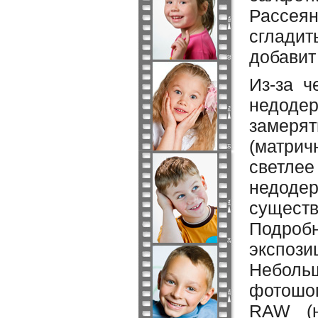
Рассея
сгладит
добавит
Из-за ч
недодер
замеря
(матрич
светле
недоде
сущест
Подроб
экспози
Неболь
фотошоп
RAW (н