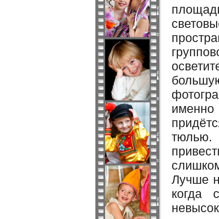
площад
свето
простр
группов
освети
большую
фотогр
именно 
придётс
тюлью.
привест
слишко
Лучше н
когда 
невысо