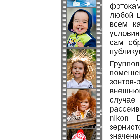
фотока
любой ц
всем к
условия
сам об
публику
Группо
помеще
зонтов
внешнюю
случае
рассеи
nikon 
зернис
значен