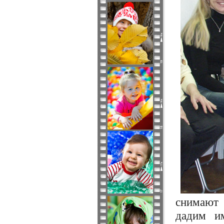
снимают 
дадим и