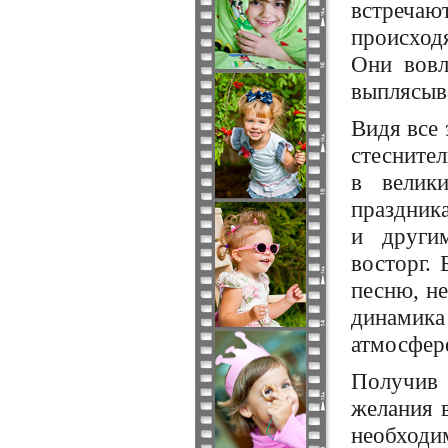
встречаю
происход
Они вовл
выплясыв
Видя все 
стеснител
в велик
праздника
и други
восторг. 
песню, не
динамика 
атмосфер
Получив 
желания 
необходим