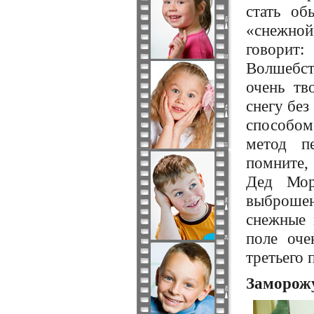
стать об
«снежной
говорит
Волшебст
очень тв
снегу без
способом,
метод п
помните,
Дед Мор
выброшенн
снежные 
поле оче
третьего 
Заморожу