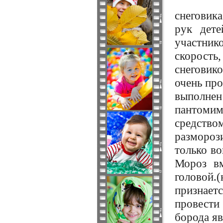
снеговика
рук дете
участнико
скорост
снеговик
очень про
выполнен
пантоми
средство
размороз
только в
Мороз вм
головой.
признает
провести
борода яв