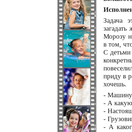
Исполне
Задача э
загадать 
Морозу не
в том, чт
С детьми
конкрет
повесели
приду в р
хочешь.
- Машину
- А каку
- Настоя
- Грузови
- А како