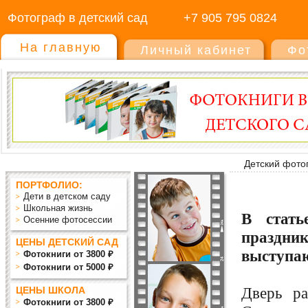
Фотограф в детский сад
+7 905 795 0824
На главную
Личный кабинет
Фо
Детский фото
ПОРТФОЛИО:
Дети в детском саду
Школьная жизнь
В стать
Осенние фотосессии
праздни
ЦЕНЫ ДЕТСКИЙ САД
выступаю
Фотокниги от 3800 ₽
Фотокниги от 5000 ₽
Дверь р
ЦЕНЫ ШКОЛА
Фотокниги от 3800 ₽