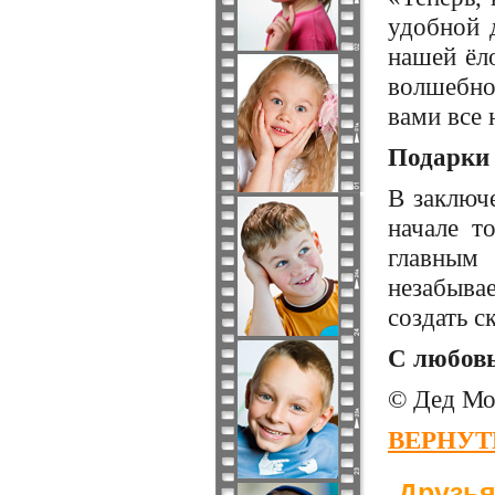
удобной 
нашей ёло
волшебно
вами все
Подарки
В заключ
начале т
главным
незабыва
создать с
С любовь
© Дед Мо
ВЕРНУТ
Друзья