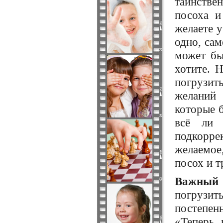
таинстве
посоха и
желаете у
одно, сам
может бы
хотите. 
погрузить
желаний
которые 
всё ли 
подкорре
желаемое
посох и т
Важный
погрузить
постепенн
«Теперь, 