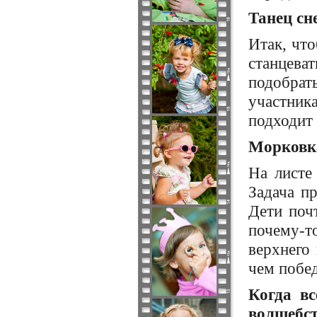
Танец сн
Итак, чт
станцеват
подобрат
участник
подходит 
Морковка
На листе
Задача п
Дети поч
почему-т
верхнего
чем побед
Когда вс
волшебст