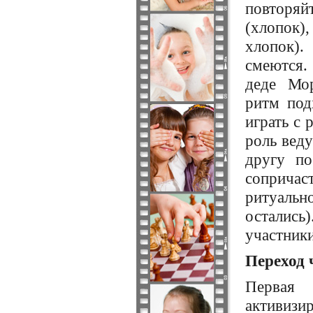
повторяйт
(хлопок),
хлопок).
смеются
деде Мо
ритм под
играть с 
роль веду
другу п
сопричас
ритуальн
остались
участники
Переход 
Первая 
активизи