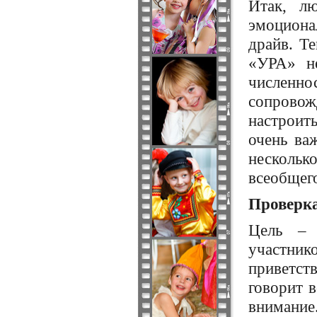
Итак, л
эмоциона
драйв. Те
«УРА» не
численно
сопровож
настроит
очень ва
нескольк
всеобщег
Проверка
Цель – 
участник
приветс
говорит 
внимание.