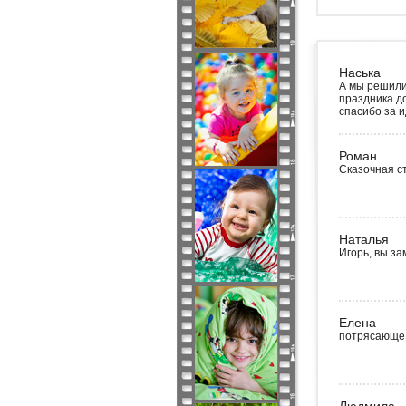
Наська
А мы решили
праздника д
спасибо за 
Роман
Сказочная ст
Наталья
Игорь, вы з
Елена
потрясающе! 