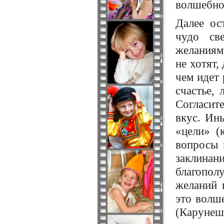
волшебном
Далее ос
чудо св
желаниям
не хотят
чем идет 
счастье, 
Согласит
вкус. Ин
«цели» (
вопросы 
заклинан
благопол
желаний 
это волш
(Каруне