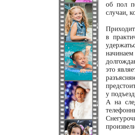
об пол п
случаи, к
Приходит
в практи
удержать
начинаем
долгожда
это являе
разъясня
предстои
у подъез
А на сле
телефонн
Снегуроч
произвели