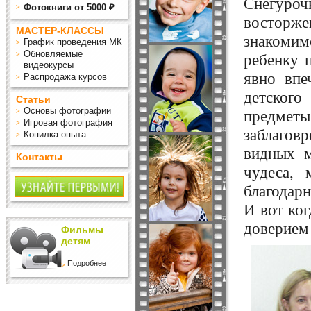
Снегурочк
Фотокниги от 5000 ₽
восторж
МАСТЕР-КЛАССЫ
знакомим
График проведения МК
Обновляемые
ребенку 
видеокурсы
явно впе
Распродажа курсов
детского
Статьи
Основы фотографии
предмет
Игровая фотография
заблагов
Копилка опыта
видных м
Контакты
чудеса, 
благодар
И вот ког
доверием 
Фильмы
детям
Подробнее