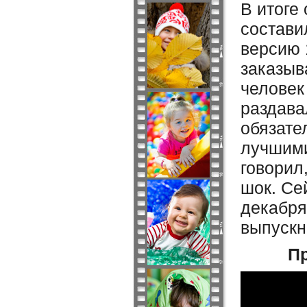
В итоге
состави
версию 
заказыв
человек
раздава
обязате
лучшими
говорил
шок. Се
декабря
выпускн
Пр