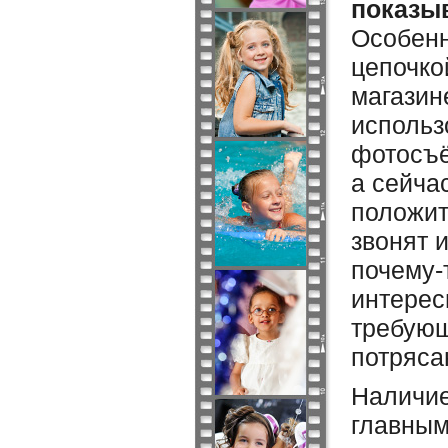
показыв
Особенн
цепочко
магазин
использ
фотосъё
а сейча
положит
звонят 
почему-
интерес
требующ
потряса
Наличие
главным