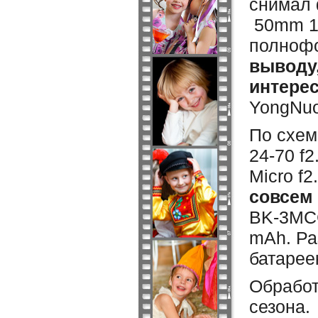
снимал 
50mm 1.
полнофо
выводу,
интерес
YongNuo
По схем
24-70 f
Micro f2
совсем
BK-3MCC
mAh. Ра
батарее
Обработ
сезона.