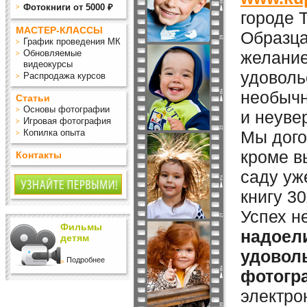
Фотокниги от 5000 ₽
городе 
МАСТЕР-КЛАССЫ
Образца
График проведения МК
Обновляемые
желание
видеокурсы
удоволь
Распродажа курсов
необычн
Статьи
Основы фотографии
и неуве
Игровая фотография
Копилка опыта
Мы дого
кроме в
Контакты
саду уж
книгу 3
Успех н
Фильмы
надоел
детям
удовол
Подробнее
фотогр
электро