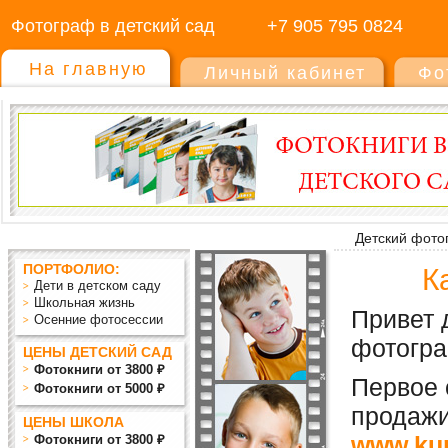
Фотограф в детский сад
+7 905 795 0824
На главную
Личный кабинет
Фо
Детский фото
ПОРТФОЛИО:
К
Дети в детском саду
Школьная жизнь
Привет 
Осенние фотосессии
фотогра
ЦЕНЫ ДЕТСКИЙ САД
Фотокниги от 3800 ₽
Первое 
Фотокниги от 5000 ₽
продажи
ЦЕНЫ ШКОЛА
www.kup
Фотокниги от 3800 ₽