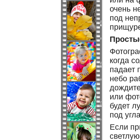
очень н
под неп
прищуре
Просты
Фотогра
когда с
падает 
небо ра
дождите
или фот
будет л
под угл
Если пр
светлую