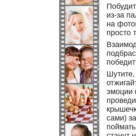
Побудит
из-за п
на фото
просто 
Взаимод
подбрас
победит
Шутите,
отжигай
эмоции 
проведи
крышечк
сами) з
поймать
станут 