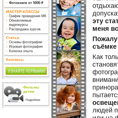
Фотокниги от 5000 ₽
отдыха
МАСТЕР-КЛАССЫ
допуска
График проведения МК
эту ста
Обновляемые
видеокурсы
меня в
Распродажа курсов
Пожалуй
Статьи
Основы фотографии
съёмке 
Игровая фотография
Копилка опыта
Как тол
Контакты
становя
фотогра
внимани
принора
Фильмы
детям
пытаетс
Подробнее
освеще
людей п
или на 