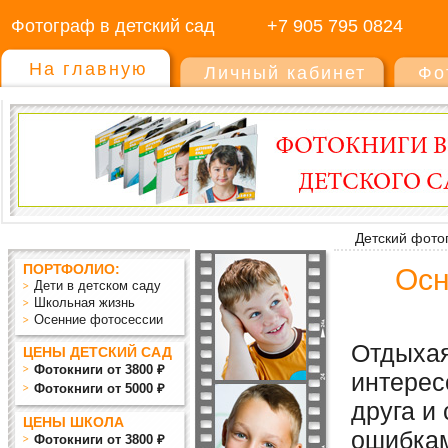
Фотограф в детский сад
+7 905 795 0824
На главную
Личный кабинет
Фо
Детский фото
ПОРТФОЛИО:
Осн
Дети в детском саду
Школьная жизнь
Осенние фотосессии
Отдыхая
ЦЕНЫ ДЕТСКИЙ САД
Фотокниги от 3800 ₽
интерес
Фотокниги от 5000 ₽
друга и
ЦЕНЫ ШКОЛА
ошибкам
Фотокниги от 3800 ₽