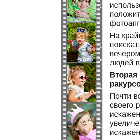
использ
положит
фотоапп
На край
поискат
вечером
людей в
Вторая
ракурсо
Почти в
своего р
искажен
увеличе
искажен