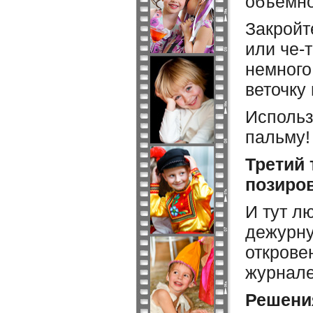
объемно
Закройт
или че-
немного
веточку
Использ
пальму!
Третий 
позиро
И тут л
дежурну
открове
журнале
Решени