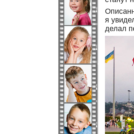
Описанн
я увиде
делал п