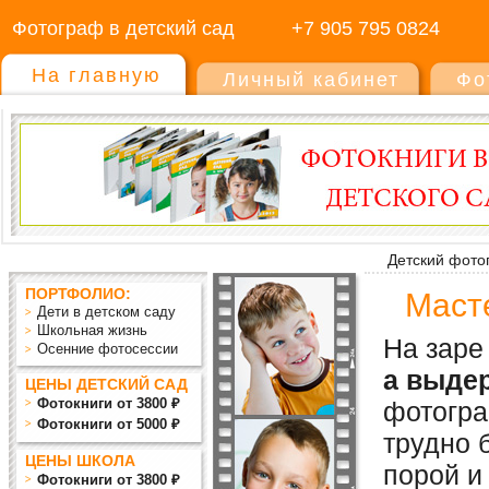
Фотограф в детский сад
+7 905 795 0824
На главную
Личный кабинет
Фо
Детский фото
ПОРТФОЛИО:
Маст
Дети в детском саду
Школьная жизнь
На заре
Осенние фотосессии
а выде
ЦЕНЫ ДЕТСКИЙ САД
Фотокниги от 3800 ₽
фотогра
Фотокниги от 5000 ₽
трудно 
ЦЕНЫ ШКОЛА
порой и
Фотокниги от 3800 ₽