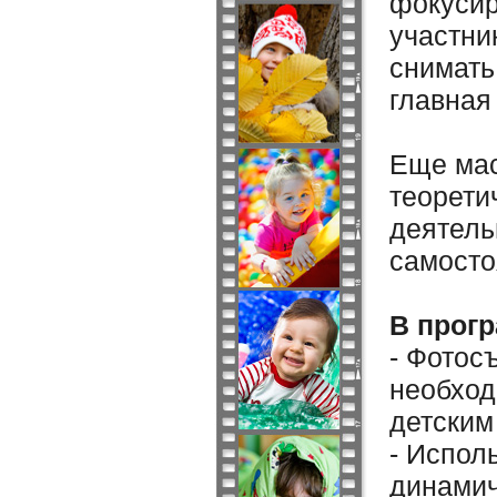
фокусир
участни
снимать
главная
Еще мас
теорети
деятель
самосто
В прог
- Фотос
необход
детским
- Испол
динами