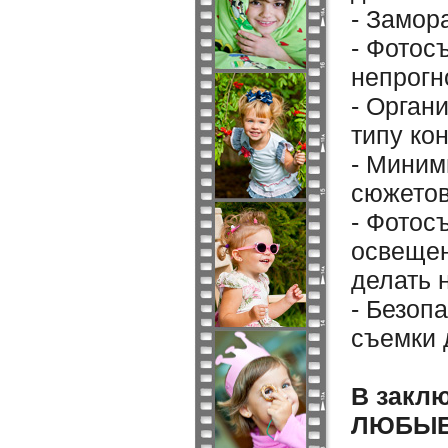
- Замор
- Фотос
непрогн
- Орган
типу ко
- Миним
сюжетов
- Фотос
освещен
делать 
- Безоп
съемки 
В заклю
ЛЮБЫЕ 