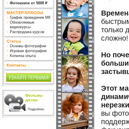
Фотокниги от 5000 ₽
Времен
МАСТЕР-КЛАССЫ
График проведения МК
быстрым
Обновляемые
видеокурсы
только 
Распродажа курсов
сложно!
Статьи
Основы фотографии
Игровая фотография
Но поч
Копилка опыта
больши
Контакты
застыв
Этот ма
динами
Фильмы
детям
нерезк
Подробнее
вы фото
поддерж