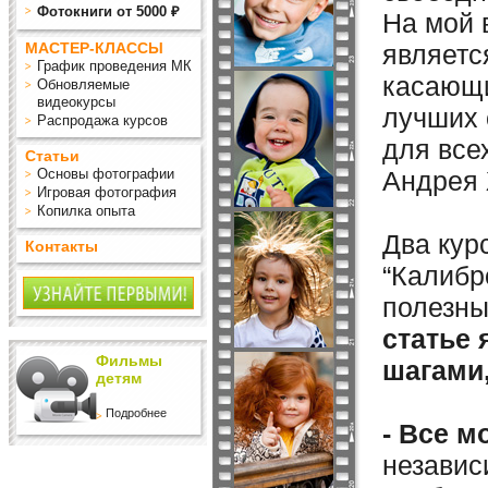
Фотокниги от 5000 ₽
На мой 
МАСТЕР-КЛАССЫ
являет
График проведения МК
касающи
Обновляемые
видеокурсы
лучших 
Распродажа курсов
для все
Статьи
Основы фотографии
Андрея 
Игровая фотография
Копилка опыта
Два кур
Контакты
“Калибр
полезны
статье 
Фильмы
шагами
детям
Подробнее
- Все м
независ