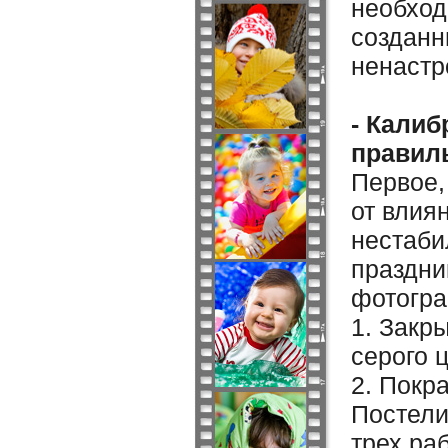
необход
созданн
ненастр
- Калиб
правиль
Первое,
от влия
нестаби
праздни
фотогра
1. Закр
серого ц
2. Покр
Постели
трех ра