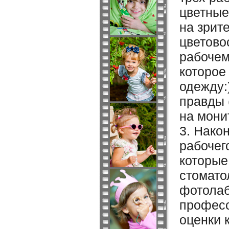
цветные
на зрит
цветово
рабочем
которое
одежду:)
правды 
на мони
3. Нако
рабочег
которые
стомато
фотолаб
професс
оценки 