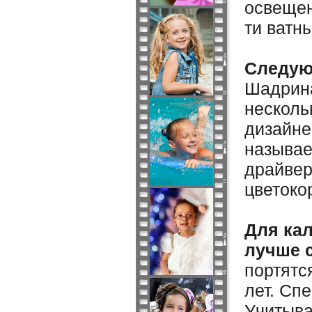
освещен
ти ватн
Следую
Шадрина
несколь
дизайне
называе
драйвер
цветоко
Для ка
лучше 
портятс
лет. Сп
Учитыва