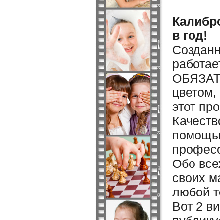
Калибр
в год!
Созданн
работае
ОБЯЗАТЕ
цветом,
этот пр
Качеств
помощью
професс
Обо все
своих м
любой т
Вот 2 в