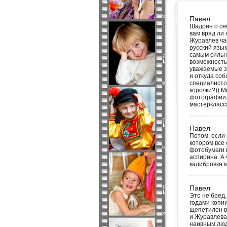
Павел
Шадрин о себ
вам вряд ли
Журавлев час
русский язы
самым сильн
возможность
уважаемые з
и откуда соб
специалисто
корочки?)) М
фотографии, 
мастеркласс
Павел
Потом, если
котором все
фотобумаги в
аспирина. А 
калибровка 
Павел
Это не бред,
годами копи
щепетилен в
и Журавлева
наивным людя