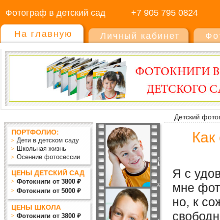
Фотограф в детский сад
+7 905 795 0824
На главную
Личный кабинет
Фо
Детский фото
ПОРТФОЛИО:
Как
Дети в детском саду
Школьная жизнь
Осенние фотосессии
Я с удо
ЦЕНЫ ДЕТСКИЙ САД
Фотокниги от 3800 ₽
мне фот
Фотокниги от 5000 ₽
но, к с
ЦЕНЫ ШКОЛА
свобод
Фотокниги от 3800 ₽