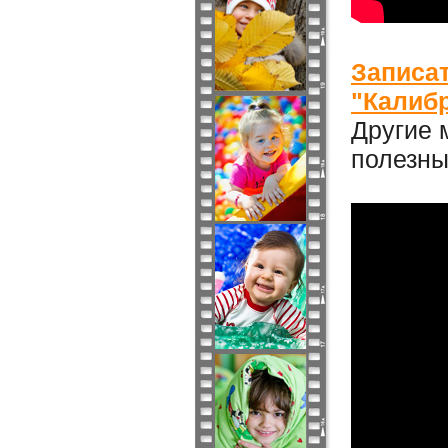
Записа
"Калибр
Другие 
полезн