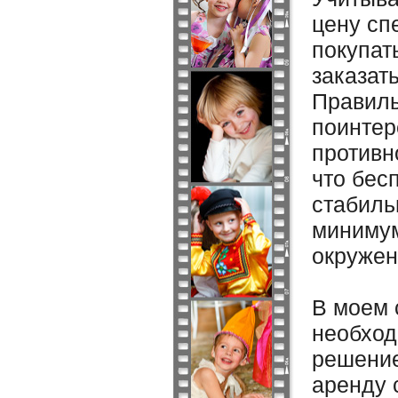
цену сп
покупат
заказат
Правиль
поинтер
противн
что бес
стабиль
минимум
окружен
В моем 
необход
решение
аренду 